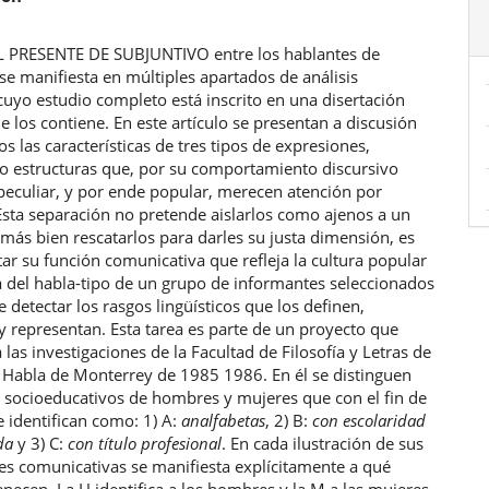
ulo
 PRESENTE DE SUBJUNTIVO entre los hablantes de
e manifiesta en múltiples apartados de análisis
 cuyo estudio completo está inscrito en una disertación
e los contiene. En este artículo se presentan a discusión
s las características de tres tipos de expresiones,
 o estructuras que, por su comportamiento discursivo
 peculiar, y por ende popular, merecen atención por
Esta separación no pretende aislarlos como ajenos a un
más bien rescatarlos para darles su justa dimensión, es
ltar su función comunicativa que refleja la cultura popular
 del habla-tipo de un grupo de informantes seleccionados
de detectar los rasgos lingüísticos que los definen,
 y representan. Esta tarea es parte de un proyecto que
 las investigaciones de la Facultad de Filosofía y Letras de
l Habla de Monterrey de 1985 1986. En él se distinguen
s socioeducativos de hombres y mujeres que con el fin de
e identifican como: 1) A:
analfabetas
, 2) B:
con escolaridad
da
y 3) C:
con título profesional
. En cada ilustración de sus
es comunicativas se manifiesta explícitamente a qué
necen. La H identifica a los hombres y la M a las mujeres,