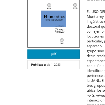
artículo
artíc
EL USO DEL
Monterrey s
lingüístico
doctoral qu
con ejemplo
locuciones
particular,
separado. 
grupo sino 
pdf
decir, resa
espontánea
Publicado:
dic 1, 2023
con el fin 
identifican
pertenece a
la UANL: E
tres grupo
ubicarlos s
no termina
interaccion
grupo perte