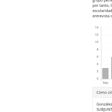
por tanto,
escolarida
entrevista 
Descargas
Detal
Cómo cit
del
Gonzále
artíc
SUBJUNT