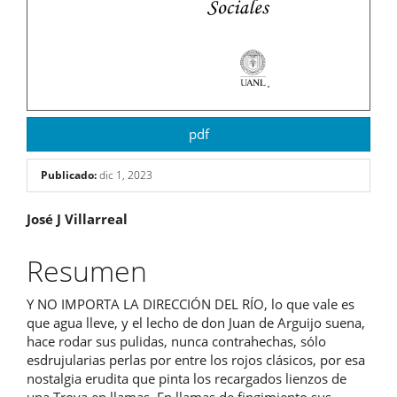
pdf
Publicado:
dic 1, 2023
Contenido
José J Villarreal
principal
Resumen
del
Y NO IMPORTA LA DIRECCIÓN DEL RÍO, lo que vale es
artículo
que agua lleve, y el lecho de don Juan de Arguijo suena,
hace rodar sus pulidas, nunca contrahechas, sólo
esdrujularias perlas por entre los rojos clásicos, por esa
nostalgia erudita que pinta los recargados lienzos de