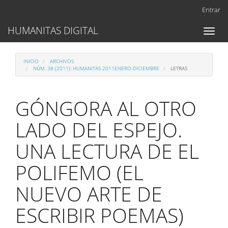
Navegación
Entrar
principal
Contenido
HUMANITAS DIGITAL
Toggl
principal
naviga
Barra
lateral
INICIO
ARCHIVOS
NÚM. 38 (2011): HUMANITAS 2011ENERO-DICIEMBRE
LETRAS
GÓNGORA AL OTRO
LADO DEL ESPEJO.
UNA LECTURA DE EL
POLIFEMO (EL
NUEVO ARTE DE
ESCRIBIR POEMAS)