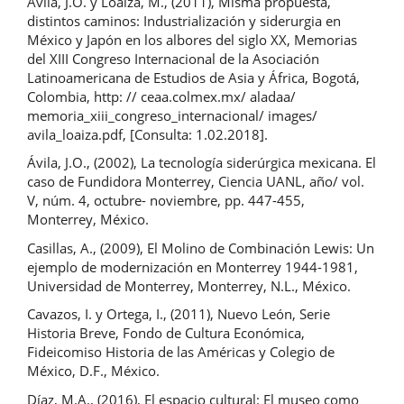
Ávila, J.O. y Loaiza, M., (2011), Misma propuesta,
distintos caminos: Industrialización y siderurgia en
México y Japón en los albores del siglo XX, Memorias
del XIII Congreso Internacional de la Asociación
Latinoamericana de Estudios de Asia y África, Bogotá,
Colombia, http: // ceaa.colmex.mx/ aladaa/
memoria_xiii_congreso_internacional/ images/
avila_loaiza.pdf, [Consulta: 1.02.2018].
Ávila, J.O., (2002), La tecnología siderúrgica mexicana. El
caso de Fundidora Monterrey, Ciencia UANL, año/ vol.
V, núm. 4, octubre- noviembre, pp. 447-455,
Monterrey, México.
Casillas, A., (2009), El Molino de Combinación Lewis: Un
ejemplo de modernización en Monterrey 1944-1981,
Universidad de Monterrey, Monterrey, N.L., México.
Cavazos, I. y Ortega, I., (2011), Nuevo León, Serie
Historia Breve, Fondo de Cultura Económica,
Fideicomiso Historia de las Américas y Colegio de
México, D.F., México.
Díaz, M.A., (2016), El espacio cultural: El museo como