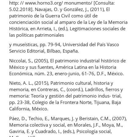
http: // www.horno3.org/ monumento/ [Consulta:
5.02.2018]. Navajas, O. y González, J., (2011), El
patrimonio de la Guerra Civil como útil de
concienciación social al amparo de la Ley de la Memoria
Histórica, en Arrieta, I., (ed.), Legitimaciones sociales de
las políticas patrimoniales
y museísticas, pp. 79-94, Universidad del País Vasco
Servicio Editorial, Bilbao, España.
Niccolai, S., (2005), El patrimonio industrial histórico de
México y sus fuentes, América Latina en la Historia
Económica, núm. 23, enero-junio, 61-76, D.F., México.
Nieto, A. L., (2015), Patrimonio cultural, historia y
memoria, en Contreras, C., (coord.), Ladrillos, fierros y
memoria: Teoría y gestión del patrimonio indus- trial,
pp. 23-38, Colegio de la Frontera Norte, Tijuana, Baja
California, México.
Páez, D., Techio, E., Marques, J. y Beristain, C.M., (2007),
Memoria colectiva y social, en Morales, J.F., Moya, M.,
Gaviria, E. y Cuadrado, I., (eds.), Psicología social,