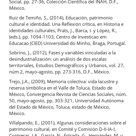
Social, pp. 27-36, Colección Científica del INAH, D.F.,
México.
Ruiz de Temiño, S., (2014), Educación, patrimonio
cultural e identidad. Una Reflexión crítica, en Historia e
identidades culturales, Prats, J., Barca, I. y López, R.,
(eds.), pp. 1094-1103, Centro de Investicao em
Educacao (CIED) Universidad do Minho, Braga, Portugal.
Sobrino, J., (2012), Fases y variables vinculadas a la
desindustrialización: un análisis de dos escalas
territoriales, Estudios Demográficos y Urbanos, vol. 27,
núm.2, mayo-agosto, pp. 273-316, D.F., México.
Trejo, J.A., (2009), Memoria colectiva: vida lacustre y
reserva simbólica en el Valle de Toluca, Estado de
México, Convergencia Revista de Ciencias Sociales, núm.
50, mayo-agosto, pp. 303-321, Universidad Autónoma
del Estado de México, Toluca, estado de México,
México.
Villalpando, E., (2001), Algunas consideraciones sobre el
patrimonio cultural, en Comité y Comisión D-II-IA-I,
Contreras, J.A., García, N., Estrada, G., Hernández, M. y