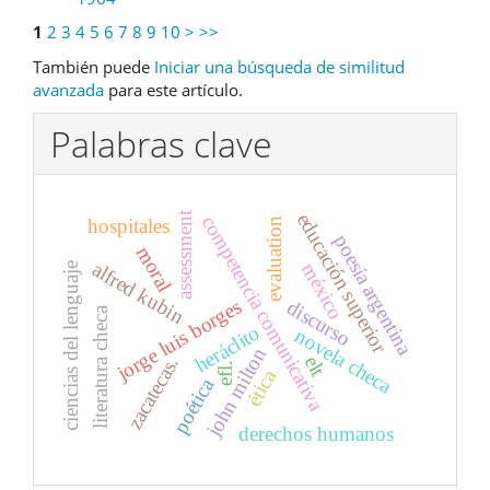
1
2
3
4
5
6
7
8
9
10
>
>>
También puede
Iniciar una búsqueda de similitud
avanzada
para este artículo.
Palabras clave
educación superior
assessment
competencia comunicativa
hospitales
evaluation
poesía argentina
moral
alfred kubin
méxico
ciencias del lenguaje
jorge luis borges
discurso
literatura checa
heráclito
novela checa
john milton
elt
zacatecas.
efl.
ética
poética
derechos humanos