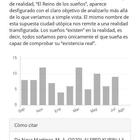
de realidad, “El Reino de los sueños”, aparece
desfigurado con el claro objetivo de analizarlo más allá
de lo que veríamos a simple vista. El mismo nombre de
esta supuesta ciudad utópica nos remite a una realidad
transfigurada. Los sueños “existen” en la realidad, es
decir, todos soñamos pero únicamente el que sueña es
capaz de comprobar su “existencia real”.
Descargas
Detalles
Cómo citar
del
De Nava Martínez, M. A. (2020). ALFRED KUBIN: LA