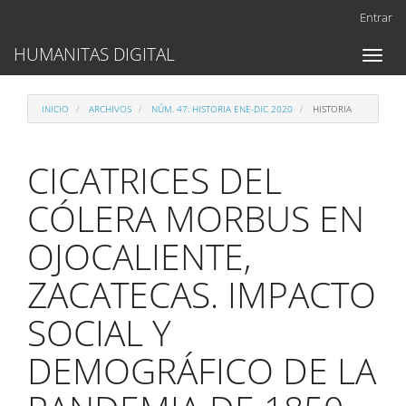
Navegación
Entrar
principal
Contenido
HUMANITAS DIGITAL
Toggl
principal
naviga
Barra
lateral
INICIO
ARCHIVOS
NÚM. 47: HISTORIA ENE-DIC 2020
HISTORIA
CICATRICES DEL
CÓLERA MORBUS EN
OJOCALIENTE,
ZACATECAS. IMPACTO
SOCIAL Y
DEMOGRÁFICO DE LA