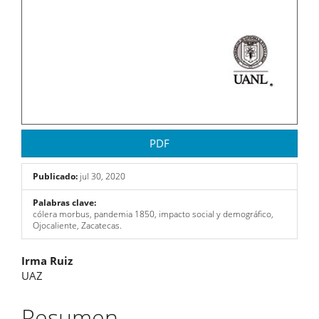
PDF
Publicado:
jul 30, 2020
Palabras clave:
cólera morbus, pandemia 1850, impacto social y demográfico,
Ojocaliente, Zacatecas.
Contenido
Irma Ruiz
UAZ
principal
del
Resumen