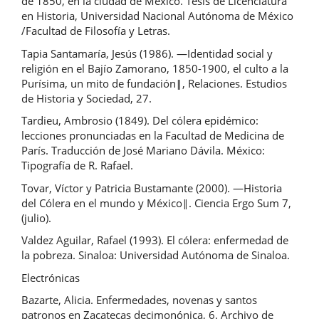
de 1850, en la ciudad de México. Tesis de Licenciatura
en Historia, Universidad Nacional Autónoma de México
/Facultad de Filosofía y Letras.
Tapia Santamaría, Jesús (1986). ―Identidad social y
religión en el Bajío Zamorano, 1850-1900, el culto a la
Purísima, un mito de fundación‖, Relaciones. Estudios
de Historia y Sociedad, 27.
Tardieu, Ambrosio (1849). Del cólera epidémico:
lecciones pronunciadas en la Facultad de Medicina de
París. Traducción de José Mariano Dávila. México:
Tipografía de R. Rafael.
Tovar, Víctor y Patricia Bustamante (2000). ―Historia
del Cólera en el mundo y México‖. Ciencia Ergo Sum 7,
(julio).
Valdez Aguilar, Rafael (1993). El cólera: enfermedad de
la pobreza. Sinaloa: Universidad Autónoma de Sinaloa.
Electrónicas
Bazarte, Alicia. Enfermedades, novenas y santos
patronos en Zacatecas decimonónica, 6. Archivo de