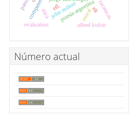
poesía argentina
zacatecas.
john milton
efl.
elt
ética
moral
evaluation
alfred kubin
Número actual