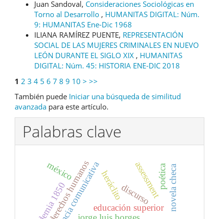
Juan Sandoval,
Consideraciones Sociológicas en
Torno al Desarrollo
,
HUMANITAS DIGITAL: Núm.
9: HUMANITAS Ene-Dic 1968
ILIANA RAMÍREZ PUENTE,
REPRESENTACIÓN
SOCIAL DE LAS MUJERES CRIMINALES EN NUEVO
LEÓN DURANTE EL SIGLO XIX
,
HUMANITAS
DIGITAL: Núm. 45: HISTORIA ENE-DIC 2018
1
2
3
4
5
6
7
8
9
10
>
>>
También puede
Iniciar una búsqueda de similitud
avanzada
para este artículo.
Palabras clave
derechos humanos
competencia comunicativa
méxico
assessment
poética
novela checa
heráclito
pandemia 1850
discurso
educación superior
jorge luis borges