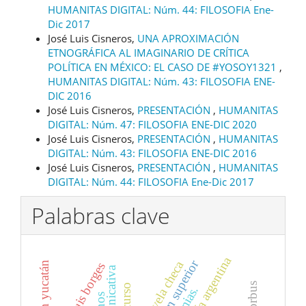
HUMANITAS DIGITAL: Núm. 44: FILOSOFIA Ene-
Dic 2017
José Luis Cisneros,
UNA APROXIMACIÓN
ETNOGRÁFICA AL IMAGINARIO DE CRÍTICA
POLÍTICA EN MÉXICO: EL CASO DE #YOSOY1321
,
HUMANITAS DIGITAL: Núm. 43: FILOSOFIA ENE-
DIC 2016
José Luis Cisneros,
PRESENTACIÓN
,
HUMANITAS
DIGITAL: Núm. 47: FILOSOFIA ENE-DIC 2020
José Luis Cisneros,
PRESENTACIÓN
,
HUMANITAS
DIGITAL: Núm. 43: FILOSOFIA ENE-DIC 2016
José Luis Cisneros,
PRESENTACIÓN
,
HUMANITAS
DIGITAL: Núm. 44: FILOSOFIA Ene-Dic 2017
Palabras clave
poesía argentina
educación superior
novela checa
cólera en yucatán
jorge luis borges
discurso