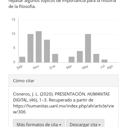
repasar algunos tópicos de importancia para la historia
de la filosofía.
Descargas
Detalles
Cómo citar
del
Cisneros, J. L. (2020). PRESENTACIÓN.
HUMANITAS
artículo
DIGITAL
, (46), 1–3. Recuperado a partir de
https://humanitas.uanl.mx/index.php/ah/article/vie
w/306
Más formatos de cita
Descargar cita