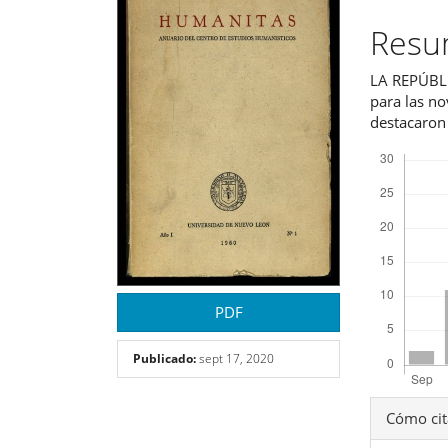
lateral
princ
Res
del
del
LA REPÚBL
artículo
artíc
para las no
destacaron 
Descargas
PDF
Publicado:
sept 17, 2020
Detal
Cómo cit