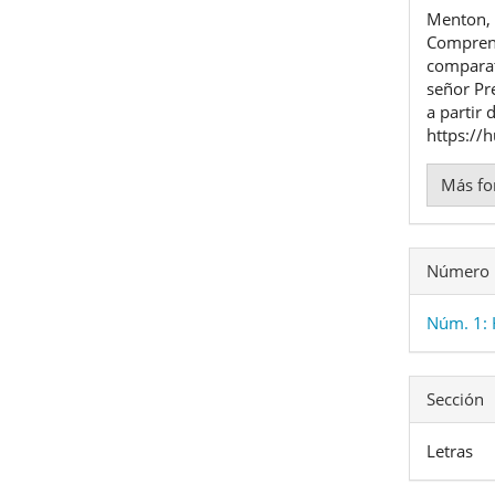
del
Menton, 
artíc
Comprens
comparat
señor Pr
a partir 
https://
Más fo
Número
Núm. 1:
Sección
Letras