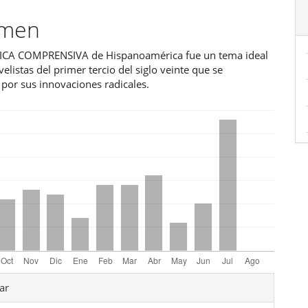
ipal
umen
ICA COMPRENSIVA de Hispanoamérica fue un tema ideal
ulo
velistas del primer tercio del siglo veinte que se
por sus innovaciones radicales.
les
ar