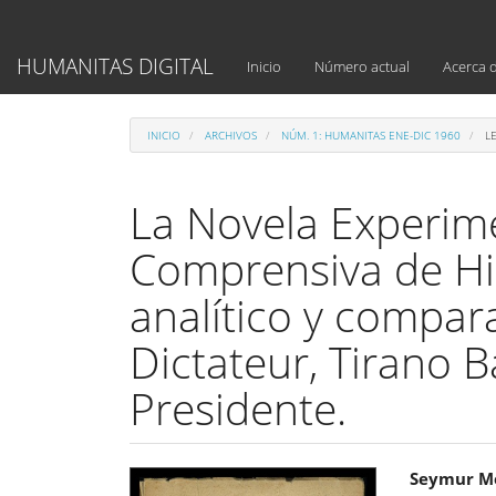
Navegación
principal
Contenido
HUMANITAS DIGITAL
Inicio
Número actual
Acerca 
principal
Barra
lateral
INICIO
ARCHIVOS
NÚM. 1: HUMANITAS ENE-DIC 1960
LE
La Novela Experime
Comprensiva de Hi
analítico y compar
Dictateur, Tirano 
Presidente.
Barra
Cont
Seymur M