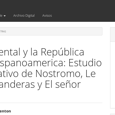
de
Archivo Digital
Avisos
TRAS
ntal y la República
spanoamerica: Estudio
ativo de Nostromo, Le
Banderas y El señor
enido
enton