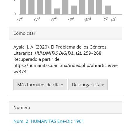
Detalles
Cómo citar
del
Ayala, J. A. (2020). El Problema de los Géneros
artículo
Literarios.
HUMANITAS DIGITAL
, (2), 259–268.
Recuperado a partir de
https://humanitas.uanl.mx/index.php/ah/article/vie
w/374
Más formatos de cita
Descargar cita
Número
Núm. 2: HUMANITAS Ene-Dic 1961