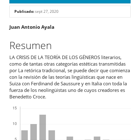
Publicado:
sept 27, 2020
Contenido
Juan Antonio Ayala
principal
Resumen
del
LA CRISIS DE LA TEORÍA DE LOS GÉNEROS literarios,
artículo
como de tantas otras categorías estéticas transmitidas
por La retórica tradicional, se puede decir que comienza
con la revisión de las teorías lingüísticas que nace en
Suiza con Ferdinand de Saussure y en Italia con toda la
fuerza de los neolingüistas uno de cuyos creadores es
Benedetto Croce.
Descargas