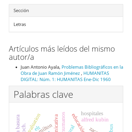
Sección
Letras
Artículos más leídos del mismo
autor/a
Juan Antonio Ayala,
Problemas Bibliográficos en la
Obra de Juan Ramón Jiménez
,
HUMANITAS
DIGITAL: Núm. 1: HUMANITAS Ene-Dic 1960
Palabras clave
hospitales
evaluation
alfred kubin
john milton
moral
elt