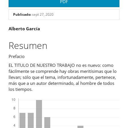
PDF
Publicado:
sept 27, 2020
Contenido
Alberto García
principal
Resumen
del
Prefacio
artículo
EL TITULO DE NUESTRO TRABAJO no es nuevo: como
fácilmente se comprende hay obras meritísimas que lo
llevan; sólo que el tema, infortunadamente, pertenece,
más que a un autor determinado, al hombre de todos
los tiempos.
Descargas