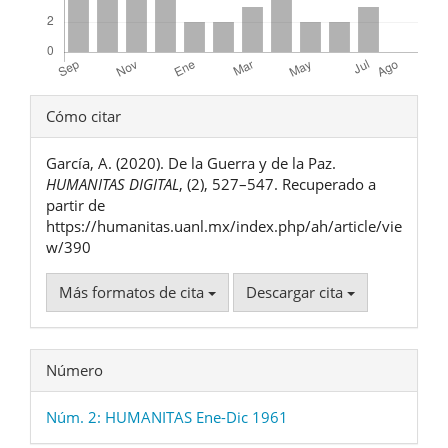
Detalles
Cómo citar
del
García, A. (2020). De la Guerra y de la Paz.
artículo
HUMANITAS DIGITAL
, (2), 527–547. Recuperado a
partir de
https://humanitas.uanl.mx/index.php/ah/article/vie
w/390
Más formatos de cita
Descargar cita
Número
Núm. 2: HUMANITAS Ene-Dic 1961