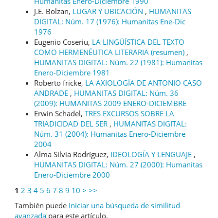
Humanitas Enero-Diciembre 1990
J.E. Bolzan,
LUGAR Y UBICACIÓN
,
HUMANITAS
DIGITAL: Núm. 17 (1976): Humanitas Ene-Dic
1976
Eugenio Coseriu,
LA LINGÜÍSTICA DEL TEXTO
COMO HERMENÉUTICA LITERARIA (resumen)
,
HUMANITAS DIGITAL: Núm. 22 (1981): Humanitas
Enero-Diciembre 1981
Roberto fricke,
LA AXIOLOGÍA DE ANTONIO CASO
ANDRADE
,
HUMANITAS DIGITAL: Núm. 36
(2009): HUMANITAS 2009 ENERO-DICIEMBRE
Erwin Schadel,
TRES EXCURSOS SOBRE LA
TRIADICIDAD DEL SER
,
HUMANITAS DIGITAL:
Núm. 31 (2004): Humanitas Enero-Diciembre
2004
Alma Silvia Rodríguez,
IDEOLOGÍA Y LENGUAJE
,
HUMANITAS DIGITAL: Núm. 27 (2000): Humanitas
Enero-Diciembre 2000
1
2
3
4
5
6
7
8
9
10
>
>>
También puede
Iniciar una búsqueda de similitud
avanzada
para este artículo.