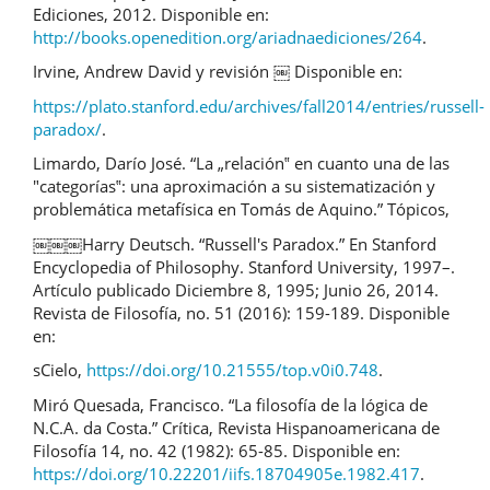
Ediciones, 2012. Disponible en:
http://books.openedition.org/ariadnaediciones/264
.
Irvine, Andrew David y revisión ￼ Disponible en:
https://plato.stanford.edu/archives/fall2014/entries/russell-
paradox/
.
Limardo, Darío José. “La „relación‟ en cuanto una de las
"categorías‟: una aproximación a su sistematización y
problemática metafísica en Tomás de Aquino.” Tópicos,
￼￼￼Harry Deutsch. “Russell's Paradox.” En Stanford
Encyclopedia of Philosophy. Stanford University, 1997–.
Artículo publicado Diciembre 8, 1995; Junio 26, 2014.
Revista de Filosofía, no. 51 (2016): 159-189. Disponible
en:
sCielo,
https://doi.org/10.21555/top.v0i0.748
.
Miró Quesada, Francisco. “La filosofía de la lógica de
N.C.A. da Costa.” Crítica, Revista Hispanoamericana de
Filosofía 14, no. 42 (1982): 65-85. Disponible en:
https://doi.org/10.22201/iifs.18704905e.1982.417
.