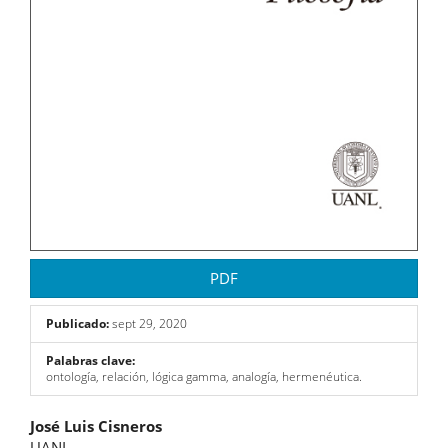
PDF
Publicado:
sept 29, 2020
Palabras clave:
ontología, relación, lógica gamma, analogía, hermenéutica.
Contenido
José Luis Cisneros
UANL