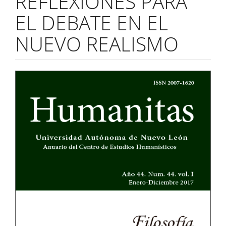
REFLEXIONES PARA
EL DEBATE EN EL
NUEVO REALISMO
Barra
lateral
del
artículo