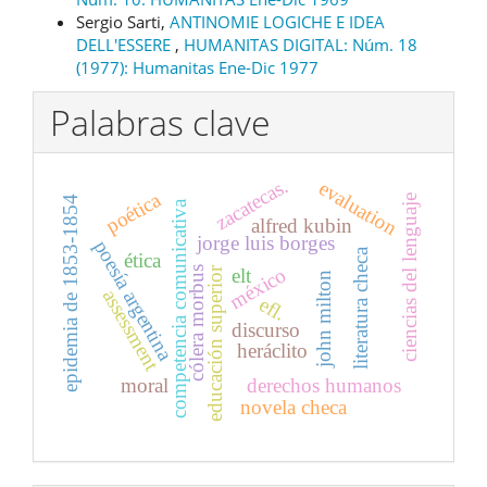
Sergio Sarti,
ANTINOMIE LOGICHE E IDEA
DELL'ESSERE
,
HUMANITAS DIGITAL: Núm. 18
(1977): Humanitas Ene-Dic 1977
Palabras clave
zacatecas.
evaluation
poética
ciencias del lenguaje
epidemia de 1853-1854
competencia comunicativa
alfred kubin
jorge luis borges
poesía argentina
literatura checa
ética
méxico
educación superior
cólera morbus
elt
john milton
assessment
efl.
discurso
heráclito
moral
derechos humanos
novela checa