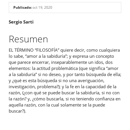
Publicado:
oct 19, 2020
Contenido
Sergio Sarti
principal
Resumen
del
EL TÉRMINO “FILOSOFÍA” quiere decir, como cualquiera
artículo
lo sabe, “amor a la sabiduría”; y expresa un concepto
que parece encerrar, inseparablemente un idos, dos
elementos: la actitud problemática (que significa “amor
a la sabiduría” si no deseo, y por tanto búsqueda de ella;
y ¿qué es esta búsqueda si no una averiguación,
investigación, problema?); y la fe en la capacidad de la
razón, (¿con qué se puede buscar la sabiduría, si no con
la razón? y, ¿cómo buscarla, si no teniendo confianza en
aquella razón, con la cual solamente se la puede
buscar?).
Descargas