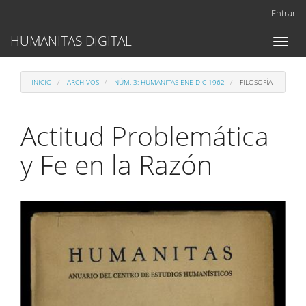
Navegación
Entrar
principal
Contenido
HUMANITAS DIGITAL
Toggl
principal
naviga
Barra
lateral
INICIO
ARCHIVOS
NÚM. 3: HUMANITAS ENE-DIC 1962
FILOSOFÍA
Actitud Problemática
y Fe en la Razón
Barra
lateral
del
artículo