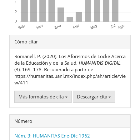
Detalles
Cómo citar
del
Romanell, P. (2020). Los Aforismos de Locke Acerca
artículo
de la Educación y de la Salud.
HUMANITAS DIGITAL
,
(3), 169–178. Recuperado a partir de
https://humanitas.uanl.mx/index.php/ah/article/vie
w/411
Más formatos de cita
Descargar cita
Número
Núm. 3: HUMANITAS Ene-Dic 1962