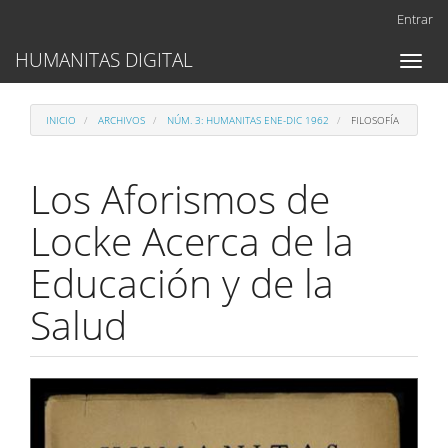
Navegación
Entrar
principal
Contenido
HUMANITAS DIGITAL
Toggl
principal
naviga
Barra
lateral
INICIO
ARCHIVOS
NÚM. 3: HUMANITAS ENE-DIC 1962
FILOSOFÍA
Los Aforismos de
Locke Acerca de la
Educación y de la
Salud
Barra
lateral