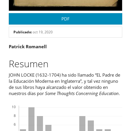
PDF
Publicado:
oct 19, 2020
Contenido
Patrick Romanell
principal
Resumen
del
JOHN LOCKE (1632-1704) ha sido llamado “EL Padre de
artículo
la Educación Moderna en Inglaterra”, y tal vez ninguno
de sus libros haya alcanzado el valor obtenido en
nuestros días por
Some Thoughts Concerning Education
.
Descargas