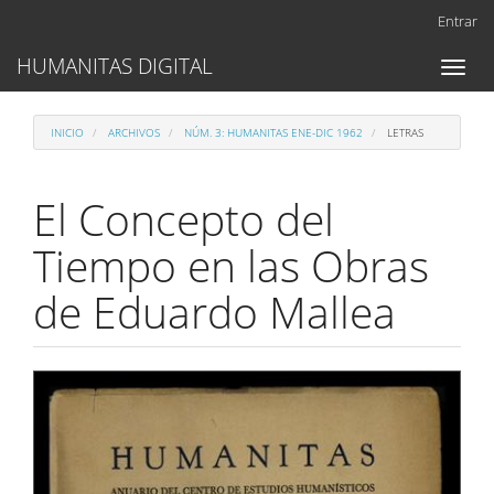
Navegación
Entrar
principal
Contenido
HUMANITAS DIGITAL
Toggl
principal
naviga
Barra
lateral
INICIO
ARCHIVOS
NÚM. 3: HUMANITAS ENE-DIC 1962
LETRAS
El Concepto del
Tiempo en las Obras
de Eduardo Mallea
Barra
lateral
del