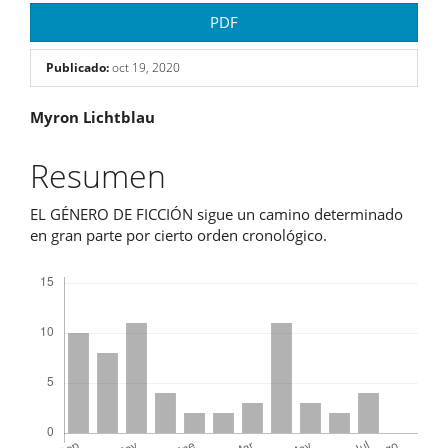
PDF
Publicado:
oct 19, 2020
Contenido
Myron Lichtblau
principal
Resumen
del
EL GÉNERO DE FICCIÓN sigue un camino determinado
artículo
en gran parte por cierto orden cronológico.
Descargas