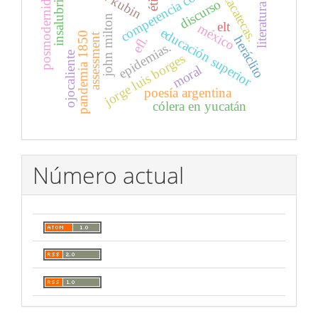
competencia comunicativa
literatura checa
insalubridad
posmodernidad
zacatecas.
discurso
john milton
elt
méxico
educación superior
pandemia 1850
assessment
efl.
heráclito
epidemias.
ojocaliente
jorge luis borges
moral
poesía argentina
cólera en yucatán
Número actual