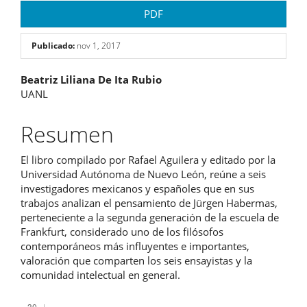
PDF
Publicado:
nov 1, 2017
Contenido
Beatriz Liliana De Ita Rubio
UANL
principal
del
Resumen
artículo
El libro compilado por Rafael Aguilera y editado por la
Universidad Autónoma de Nuevo León, reúne a seis
investigadores mexicanos y españoles que en sus
trabajos analizan el pensamiento de Jürgen Habermas,
perteneciente a la segunda generación de la escuela de
Frankfurt, considerado uno de los filósofos
contemporáneos más influyentes e importantes,
valoración que comparten los seis ensayistas y la
comunidad intelectual en general.
Descargas