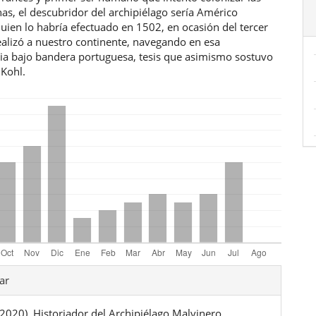
nas, el descubridor del archipiélago sería Américo
uien lo habría efectuado en 1502, en ocasión del tercer
ealizó a nuestro continente, navegando en esa
cia bajo bandera portuguesa, tesis que asimismo sostuvo
 Kohl.
les
ar
 (2020). Historiador del Archipiélago Malvinero.