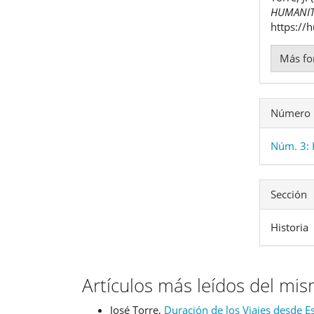
artíc
HUMANIT
https://
Más fo
Número
Núm. 3:
Sección
Historia
Artículos más leídos del mi
José Torre,
Duración de los Viajes desde