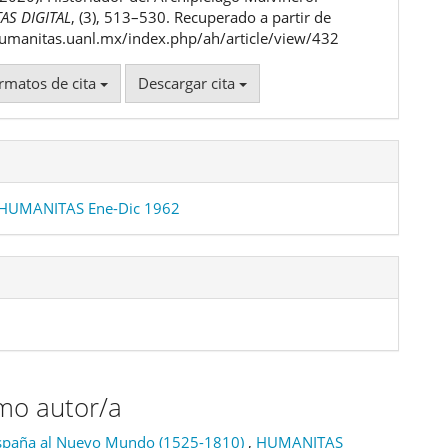
ulo
AS DIGITAL
, (3), 513–530. Recuperado a partir de
humanitas.uanl.mx/index.php/ah/article/view/432
rmatos de cita
Descargar cita
 HUMANITAS Ene-Dic 1962
smo autor/a
 España al Nuevo Mundo (1525-1810)
,
HUMANITAS