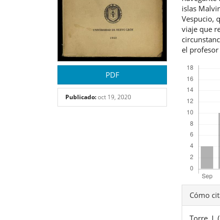
islas Malvi
Vespucio, q
viaje que r
circunstan
el profesor
Descargas
PDF
Publicado:
oct 19, 2020
Detal
Cómo cit
del
Torre, J.