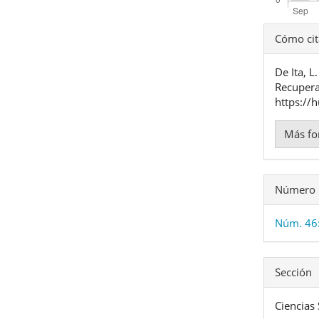
Detal
Cómo cit
del
De Ita, L
artíc
Recupera
https://
Más fo
Número
Núm. 46
Sección
Ciencias 