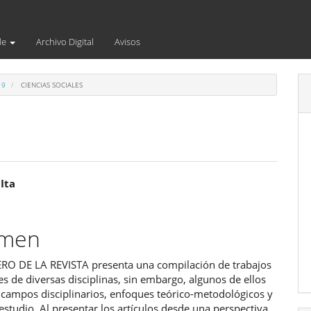
de
Archivo Digital
Avisos
19
CIENCIAS SOCIALES
enido
 Ita
ipal
umen
ulo
O DE LA REVISTA presenta una compilación de trabajos
s de diversas disciplinas, sin embargo, algunos de ellos
campos disciplinarios, enfoques teórico-metodológicos y
estudio. Al presentar los artículos desde una perspectiva