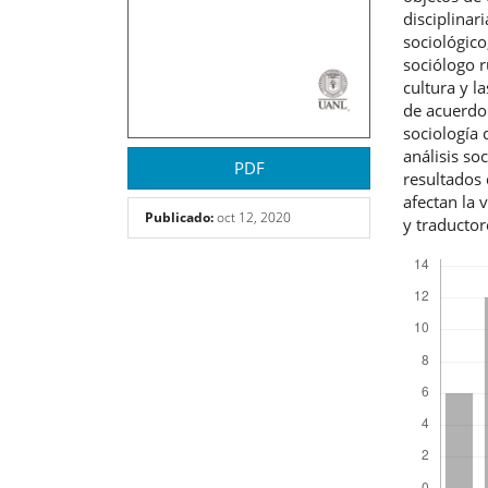
disciplinar
sociológic
sociólogo r
cultura y l
de acuerdo 
sociología 
análisis so
PDF
resultados 
afectan la 
Publicado:
oct 12, 2020
y traductor
Descargas