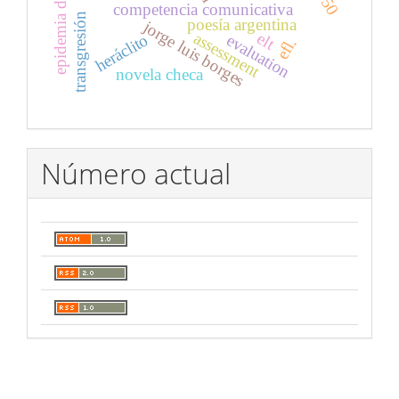
competencia comunicativa
transgresión
poesía argentina
jorge luis borges
assessment
elt
heráclito
evaluation
efl.
novela checa
Número actual