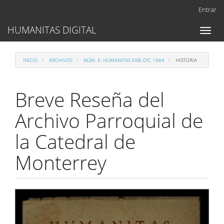
Navegación
Entrar
principal
Contenido
HUMANITAS DIGITAL
Toggl
principal
naviga
Barra
lateral
INICIO
ARCHIVOS
NÚM. 5: HUMANITAS ENE-DIC 1964
HISTORIA
Breve Reseña del
Archivo Parroquial de
la Catedral de
Monterrey
Barra
lateral