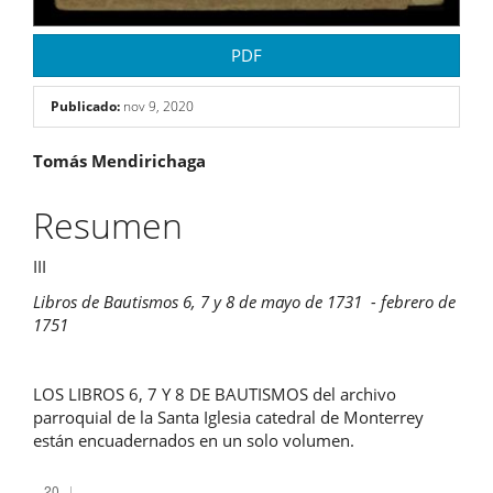
PDF
Publicado:
nov 9, 2020
Contenido
Tomás Mendirichaga
principal
Resumen
del
III
artículo
Libros de Bautismos 6, 7 y 8 de mayo de 1731 - febrero de
1751
LOS LIBROS 6, 7 Y 8 DE BAUTISMOS del archivo
parroquial de la Santa Iglesia catedral de Monterrey
están encuadernados en un solo volumen.
Descargas