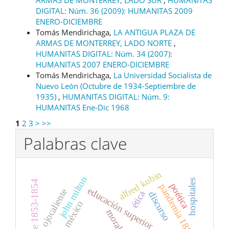
DIGITAL: Núm. 36 (2009): HUMANITAS 2009
ENERO-DICIEMBRE
Tomás Mendirichaga,
LA ANTIGUA PLAZA DE
ARMAS DE MONTERREY, LADO NORTE
,
HUMANITAS DIGITAL: Núm. 34 (2007):
HUMANITAS 2007 ENERO-DICIEMBRE
Tomás Mendirichaga,
La Universidad Socialista de
Nuevo León (Octubre de 1934-Septiembre de
1935)
,
HUMANITAS DIGITAL: Núm. 9:
HUMANITAS Ene-Dic 1968
1
2
3
>
>>
Palabras clave
alfred kubin
john milton
hospitales
epidemia de 1853-1854
poética
pandemia 1850
educación superior
ojocaliente
ética
discurso
méxico
moral