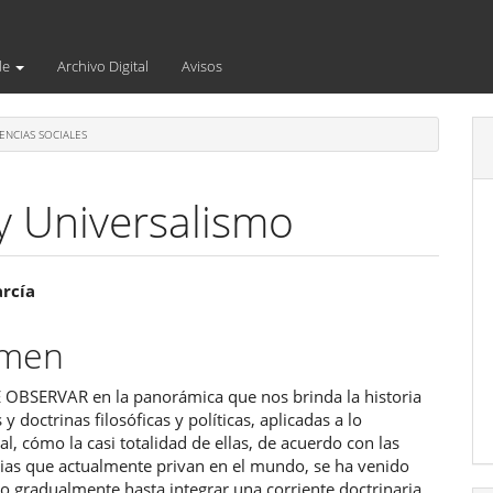
de
Archivo Digital
Avisos
ENCIAS SOCIALES
y Universalismo
enido
arcía
ipal
umen
 OBSERVAR en la panorámica que nos brinda la historia
ulo
 y doctrinas filosóficas y políticas, aplicadas a lo
al, cómo la casi totalidad de ellas, de acuerdo con las
cias que actualmente privan en el mundo, se ha venido
o gradualmente hasta integrar una corriente doctrinaria