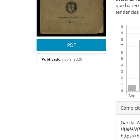
que ha reci
tendencias 
Descargas
PDF
Publicado:
nov 9, 2020
Detal
Cómo cit
del
García, 
artíc
HUMANIT
https://