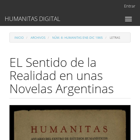
Navegación
Entrar
principal
Contenido
HUMANITAS DIGITAL
Toggl
principal
naviga
Barra
lateral
INICIO
ARCHIVOS
NÚM. 6: HUMANITAS ENE-DIC 1965
LETRAS
EL Sentido de la
Realidad en unas
Novelas Argentinas
Barra
lateral
del