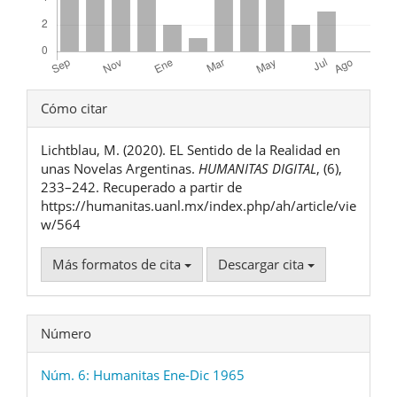
Detalles
Cómo citar
del
Lichtblau, M. (2020). EL Sentido de la Realidad en
artículo
unas Novelas Argentinas.
HUMANITAS DIGITAL
, (6),
233–242. Recuperado a partir de
https://humanitas.uanl.mx/index.php/ah/article/vie
w/564
Más formatos de cita
Descargar cita
Número
Núm. 6: Humanitas Ene-Dic 1965