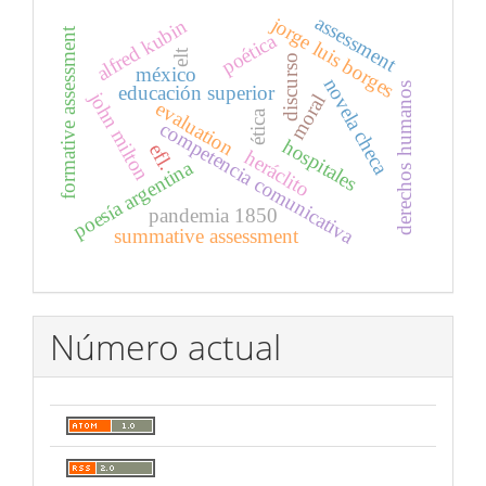
assessment
jorge luis borges
alfred kubin
formative assessment
poética
elt
discurso
méxico
novela checa
derechos humanos
educación superior
john milton
moral
evaluation
ética
competencia comunicativa
hospitales
efl.
heráclito
poesía argentina
pandemia 1850
summative assessment
Número actual