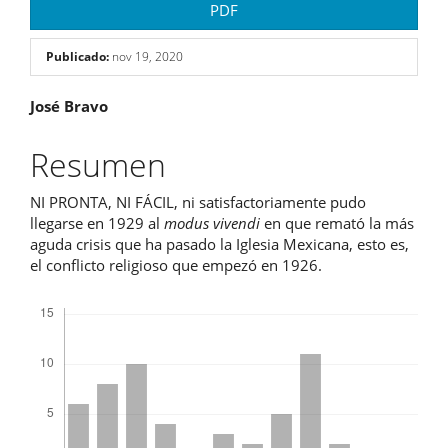
PDF
Publicado:
nov 19, 2020
Contenido
José Bravo
principal
Resumen
del
NI PRONTA, NI FÁCIL, ni satisfactoriamente pudo
artículo
llegarse en 1929 al
modus vivendi
en que remató la más
aguda crisis que ha pasado la Iglesia Mexicana, esto es,
el conflicto religioso que empezó en 1926.
Descargas