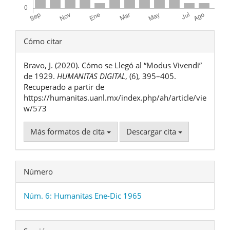
Detalles
Cómo citar
del
Bravo, J. (2020). Cómo se Llegó al “Modus Vivendi”
artículo
de 1929.
HUMANITAS DIGITAL
, (6), 395–405.
Recuperado a partir de
https://humanitas.uanl.mx/index.php/ah/article/vie
w/573
Más formatos de cita
Descargar cita
Número
Núm. 6: Humanitas Ene-Dic 1965