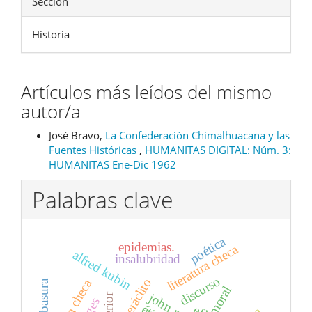
Sección
Historia
Artículos más leídos del mismo
autor/a
José Bravo,
La Confederación Chimalhuacana y las
Fuentes Históricas
,
HUMANITAS DIGITAL: Núm. 3:
HUMANITAS Ene-Dic 1962
Palabras clave
poética
epidemias.
literatura checa
alfred kubin
insalubridad
discurso
heráclito
novela checa
moral