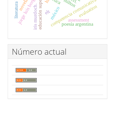
literatura basura
john milton
educación superior
jorge luis borges
ética
efl.
competencia comunicativa
evaluation
iris murdoch.
méxico
elt
assessment
poesía argentina
Número actual