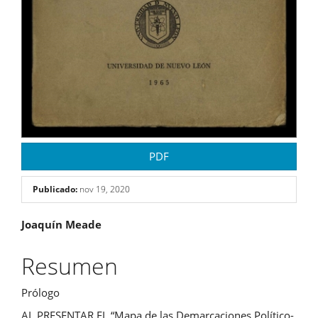
PDF
Publicado:
nov 19, 2020
Contenido
Joaquín Meade
principal
Resumen
del
Prólogo
artículo
AL PRESENTAR EL “Mapa de las Demarcaciones Político-