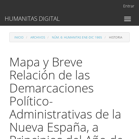
Navegación
Entrar
principal
Contenido
HUMANITAS DIGITAL
Toggl
principal
naviga
Barra
lateral
INICIO
ARCHIVOS
NÚM. 6: HUMANITAS ENE-DIC 1965
HISTORIA
Mapa y Breve
Relación de las
Demarcaciones
Político-
Administrativas de la
Nueva España, a