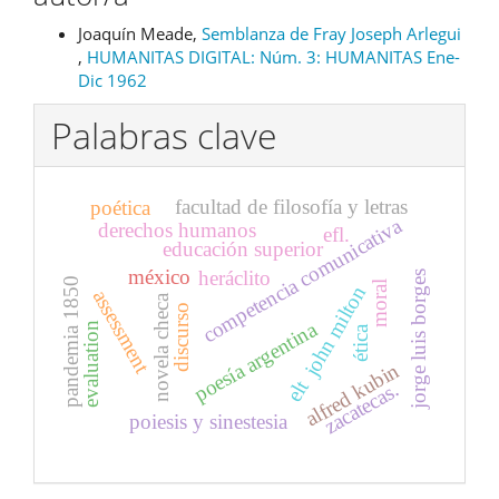
Joaquín Meade,
Semblanza de Fray Joseph Arlegui
,
HUMANITAS DIGITAL: Núm. 3: HUMANITAS Ene-
Dic 1962
Palabras clave
facultad de filosofía y letras
poética
competencia comunicativa
derechos humanos
efl.
educación superior
méxico
heráclito
jorge luis borges
pandemia 1850
moral
john milton
assessment
novela checa
discurso
poesía argentina
evaluation
ética
alfred kubin
elt
zacatecas.
poiesis y sinestesia