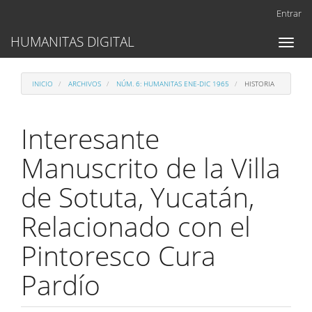
Navegación
Entrar
principal
Contenido
HUMANITAS DIGITAL
Toggl
principal
naviga
Barra
lateral
INICIO
ARCHIVOS
NÚM. 6: HUMANITAS ENE-DIC 1965
HISTORIA
Interesante
Manuscrito de la Villa
de Sotuta, Yucatán,
Relacionado con el
Pintoresco Cura
Pardío