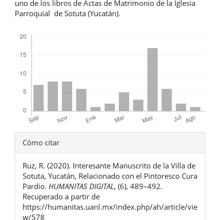
uno de los libros de Actas de Matrimonio de la Iglesia
Parroquial de Sotuta (Yucatán).
Descargas
Detalles
Cómo citar
del
Ruz, R. (2020). Interesante Manuscrito de la Villa de
artículo
Sotuta, Yucatán, Relacionado con el Pintoresco Cura
Pardío.
HUMANITAS DIGITAL
, (6), 489–492.
Recuperado a partir de
https://humanitas.uanl.mx/index.php/ah/article/vie
w/578