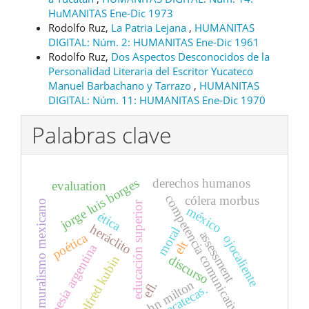
HuMANITAS Ene-Dic 1973
Rodolfo Ruz,
La Patria Lejana
,
HUMANITAS
DIGITAL: Núm. 2: HUMANITAS Ene-Dic 1961
Rodolfo Ruz,
Dos Aspectos Desconocidos de la
Personalidad Literaria del Escritor Yucateco
Manuel Barbachano y Tarrazo
,
HUMANITAS
DIGITAL: Núm. 11: HUMANITAS Ene-Dic 1970
Palabras clave
derechos humanos
jorge luis borges
evaluation
competencia comunicativa
cólera morbus
muralismo mexicano
educación superior
méxico
ética
heráclito
moral
assessment
poética
ojocaliente
elt
poesía argentina
discurso
alfred kubin
john milton
efl.
zacatecas.