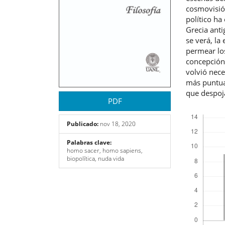
cosmovisión
político ha
Grecia anti
se verá, la
permear los
concepción 
volvió nece
más puntual
que despoja
PDF
Descargas
Publicado:
nov 18, 2020
Palabras clave:
homo sacer, homo sapiens,
biopolítica, nuda vida