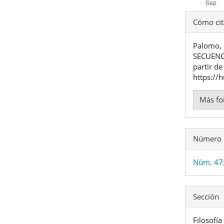
Detal
Cómo cit
del
Palomo,
artíc
SECUENC
partir de
https://
Más fo
Número
Núm. 47
Sección
Filosofía