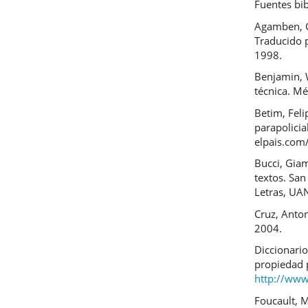
Fuentes bib
Agamben, G
Traducido 
1998.
Benjamin, W
técnica. Mé
Betim, Feli
parapolicia
elpais.com
Bucci, Giam
textos. San
Letras, UA
Cruz, Anton
2004.
Diccionario
propiedad 
http://www
Foucault, M