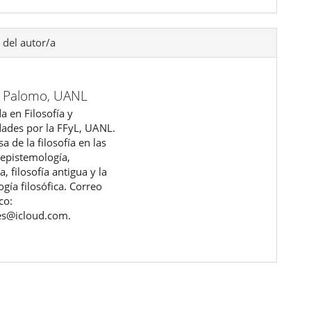
 del autor/a
 Palomo,
UANL
a en Filosofía y
des por la FFyL, UANL.
sa de la filosofía en las
 epistemología,
a, filosofía antigua y la
gía filosófica. Correo
co:
es@icloud.com.