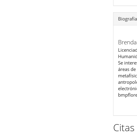
Biografía
Brenda
Licenciad
Humanida
Se intere
áreas de
metafísic
antropolo
electróni
bmpflor
Citas