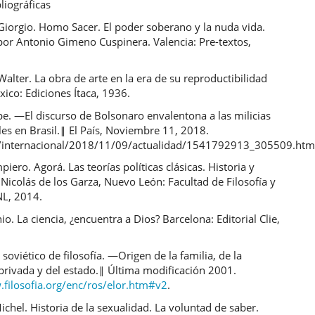
liográficas
iorgio. Homo Sacer. El poder soberano y la nuda vida.
por Antonio Gimeno Cuspinera. Valencia: Pre-textos,
alter. La obra de arte en la era de su reproductibilidad
xico: Ediciones Ítaca, 1936.
pe. ―El discurso de Bolsonaro envalentona a las milicias
les en Brasil.‖ El País, Noviembre 11, 2018.
/internacional/2018/11/09/actualidad/1541792913_305509.htm
piero. Agorá. Las teorías políticas clásicas. Historia y
 Nicolás de los Garza, Nuevo León: Facultad de Filosofía y
NL, 2014.
io. La ciencia, ¿encuentra a Dios? Barcelona: Editorial Clie,
 soviético de filosofía. ―Origen de la familia, de la
privada y del estado.‖ Última modificación 2001.
.filosofia.org/enc/ros/elor.htm#v2
.
ichel. Historia de la sexualidad. La voluntad de saber.