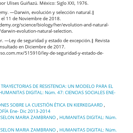
or Ulises Guiñazú. México: Siglo XXI, 1976.
my. ―Darwin, evolución y selección natural.‖
 el 11 de Noviembre de 2018.
demy.org/science/biology/her/evolution-and-natural-
/darwin-evolution-natural-selection.
vier. ―Ley de seguridad y estado de excepción.‖ Revista
nsultado en Diciembre de 2017.
o.com.mx/515910/ley-de-seguridad-y-estado-de-
 TRAYECTORIAS DE RESISTENCIA: UN MODELO PARA EL
HUMANITAS DIGITAL: Núm. 47: CIENCIAS SOCIALES ENE-
NES SOBRE LA CUESTIÓN ÉTICA EN KIERKEGAARD
,
FÍA Ene- Dic 2013-2014
PS SELON MARIA ZAMBRANO
,
HUMANITAS DIGITAL: Núm.
PS SELON MARIA ZAMBRANO
,
HUMANITAS DIGITAL: Núm.