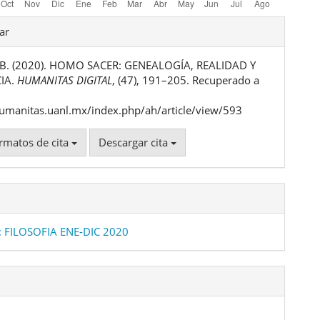
les
ar
 B. (2020). HOMO SACER: GENEALOGÍA, REALIDAD Y
ulo
IA.
HUMANITAS DIGITAL
, (47), 191–205. Recuperado a
humanitas.uanl.mx/index.php/ah/article/view/593
rmatos de cita
Descargar cita
: FILOSOFIA ENE-DIC 2020