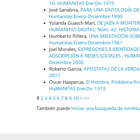
16: HUMANITAS Ene-Dic 1975
José Sanabria,
PARA UNA ONTOLOGÍA DE
Humanitas Enero-Diciembre 1990
Yolanda Guasch Marí,
DE JAÉN A MONTER
HUMANITAS DIGITAL: Núm. 42: HISTORIA 
Humberto Piñera,
UNA MEDITACIÓN SOB
Humanitas Enero-Diciembre 1981
Joel Morales,
EXPRESIONES E IDENTIDADE
ADSCRIPCIÓN A REDES SOCIALES
,
HUMANI
Diciembre 2000
Roberto García,
APÓSTATAS DE LA VERD
2017
Oscar Hasperue,
El Hombre, Problema Pr
HuMANITAS Ene-Dic 1973
1
2
3
4
5
6
7
8
9
10
>
>>
También puede
Iniciar una búsqueda de similit