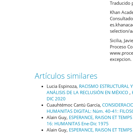
Traducido p
Khan Acade
Consultado
es.khanaca
selection/a
Sicilia, Ja
Proceso Co
www.proces
excepcion.
Artículos similares
Lucia Espinoza,
RACISMO ESTRUCTURAL Y
ANÁLISIS DE LA RECLUSIÓN EN MÉXICO
,
DIC 2020
Cuauhtémoc Cantú García,
CONSIDERACIO
HUMANITAS DIGITAL: Núm. 40-41: FILOSO
Alain Guy,
ESPERANCE, RAISON ET TEM
16: HUMANITAS Ene-Dic 1975
Alain Guy,
ESPERANCE, RAISON ET TEM