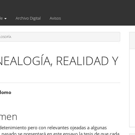
de
Archivo Digital
Avisos
LOSOFÍA
EALOGÍA, REALIDAD Y
enido
alomo
ipal
umen
ulo
detenimiento pero con relevantes ojeadas a algunas
 pasado se presentará en este ensayo la tesis de que cada