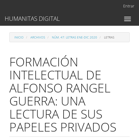
Navegación
Entrar
principal
Contenido
HUMANITAS DIGITAL
Toggl
principal
naviga
Barra
lateral
INICIO
ARCHIVOS
NÚM. 47: LETRAS ENE-DIC 2020
LETRAS
FORMACIÓN
INTELECTUAL DE
ALFONSO RANGEL
GUERRA: UNA
LECTURA DE SUS
PAPELES PRIVADOS