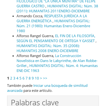
FILOLÓGICO DE "LA ÚNICA MENTIRA" DE FELIPE
GUERRA CASTRO
,
HUMANITAS DIGITAL: Núm. 38
(2011): HUMANITAS 2011ENERO-DICIEMBRE
Armando Cocca,
RESPUESTA JURÍDICA A LA
GUERRA ENERGÉTICA
,
HUMANITAS DIGITAL:
Núm. 21 (1980): Humanitas Enero-Diciembre
1980
Alfonso Rangel Guerra,
EL FIN DE LA FILOSOFÍA,
SEGÚN EL PENSAMIENTO DE ORTEGA Y GASSET
,
HUMANITAS DIGITAL: Núm. 35 (2008):
HUMANITAS 2008 ENERO-DICIEMBRE
Alfonso Rangel Guerra,
La Construcción
Novelística en Dans le Labyrinthe, de Alan Robbe-
Grillet
,
HUMANITAS DIGITAL: Núm. 4: Humanitas
ENE-DIC 1963
1
2
3
4
5
6
7
8
9
10
>
>>
También puede
Iniciar una búsqueda de similitud
avanzada
para este artículo.
Palabras clave