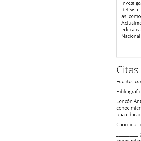
investiga
del Sist
así como
Actualme
educativ
Nacional
Citas
Fuentes co
Bibliográfi
Loncón Anti
conocimient
una educaci
Coordinació
__________
conocimien