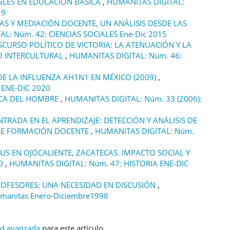
NGLÉS EN EDUCACIÓN BÁSICA
,
HUMANITAS DIGITAL:
19
S Y MEDIACIÓN DOCENTE, UN ANÁLISIS DESDE LAS
L: Núm. 42: CIENCIAS SOCIALES Ene-Dic 2015
ISCURSO POLÍTICO DE VICTORIA: LA ATENUACIÓN Y LA
CO INTERCULTURAL
,
HUMANITAS DIGITAL: Núm. 46:
DE LA INFLUENZA AH1N1 EN MÉXICO (2009)
,
 ENE-DIC 2020
CA DEL HOMBRE
,
HUMANITAS DIGITAL: Núm. 33 (2006):
TRADA EN EL APRENDIZAJE: DETECCIÓN Y ANÁLISIS DE
 DE FORMACIÓN DOCENTE
,
HUMANITAS DIGITAL: Núm.
US EN OJOCALIENTE, ZACATECAS. IMPACTO SOCIAL Y
50
,
HUMANITAS DIGITAL: Núm. 47: HISTORIA ENE-DIC
OFESORES: UNA NECESIDAD EN DISCUSIÓN
,
manitas Enero-Diciembre1998
ud avanzada
para este artículo.