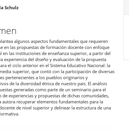
enido
a Schulz
ipal
umen
ulo
o plantea algunos aspectos fundamentales que requieren
se en las propuestas de formación docente con enfoque
al en las instituciones de enseñanza superior, a partir del
 la experiencia del diseño y evaluación de la propuesta
ara el ciclo anterior en el Sistema Educativo Nacional: la
edia superior, que contó con la participación de diversas
s pertenecientes a los pueblos originarios y
ivos de la diversidad étnica de nuestro país. El análisis
puestas generadas como parte de un seminario para el
o de experiencias y propuestas de dichas comunidades,
la autora recuperar elementos fundamentales para la
ocente de nivel superior y delinear la estructura de una
formativa.