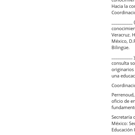
Hacia la co
Coordinació
__________
conocimient
Veracruz. H
México, D.F
Bilingüe.
__________ 
consulta so
originarios
una educaci
Coordinació
Perrenoud, 
oficio de e
fundamento
Secretaría 
México: Se
Educación I