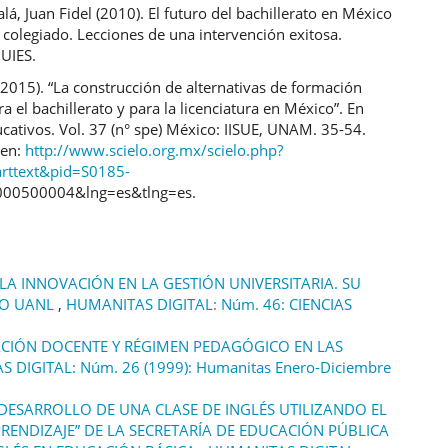
calá, Juan Fidel (2010). El futuro del bachillerato en México
o colegiado. Lecciones de una intervención exitosa.
UIES.
(2015). “La construcción de alternativas de formación
a el bachillerato y para la licenciatura en México”. En
ucativos. Vol. 37 (n° spe) México: IISUE, UNAM. 35-54.
 en:
http://www.scielo.org.mx/scielo.php?
_arttext&pid=S0185-
00500004&lng=es&tlng=es.
LA INNOVACIÓN EN LA GESTIÓN UNIVERSITARIA. SU
SO UANL
,
HUMANITAS DIGITAL: Núm. 46: CIENCIAS
CIÓN DOCENTE Y RÉGIMEN PEDAGÓGICO EN LAS
 DIGITAL: Núm. 26 (1999): Humanitas Enero-Diciembre
DESARROLLO DE UNA CLASE DE INGLÉS UTILIZANDO EL
ENDIZAJE” DE LA SECRETARÍA DE EDUCACIÓN PÚBLICA