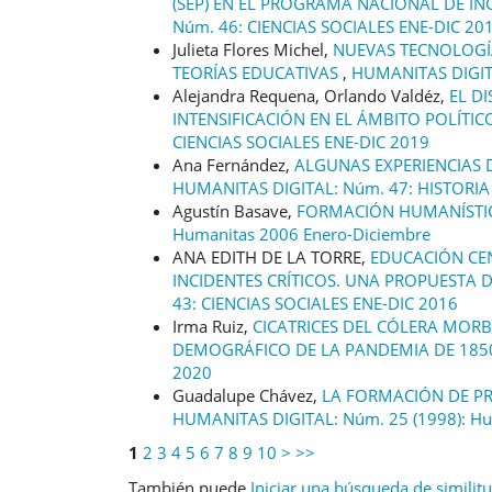
(SEP) EN EL PROGRAMA NACIONAL DE I
Núm. 46: CIENCIAS SOCIALES ENE-DIC 20
Julieta Flores Michel,
NUEVAS TECNOLOGÍA
TEORÍAS EDUCATIVAS
,
HUMANITAS DIGITA
Alejandra Requena, Orlando Valdéz,
EL D
INTENSIFICACIÓN EN EL ÁMBITO POLÍTI
CIENCIAS SOCIALES ENE-DIC 2019
Ana Fernández,
ALGUNAS EXPERIENCIAS 
HUMANITAS DIGITAL: Núm. 47: HISTORIA
Agustín Basave,
FORMACIÓN HUMANÍSTI
Humanitas 2006 Enero-Diciembre
ANA EDITH DE LA TORRE,
EDUCACIÓN CEN
INCIDENTES CRÍTICOS. UNA PROPUESTA
43: CIENCIAS SOCIALES ENE-DIC 2016
Irma Ruiz,
CICATRICES DEL CÓLERA MORB
DEMOGRÁFICO DE LA PANDEMIA DE 18
2020
Guadalupe Chávez,
LA FORMACIÓN DE PR
HUMANITAS DIGITAL: Núm. 25 (1998): Hu
1
2
3
4
5
6
7
8
9
10
>
>>
También puede
Iniciar una búsqueda de similit