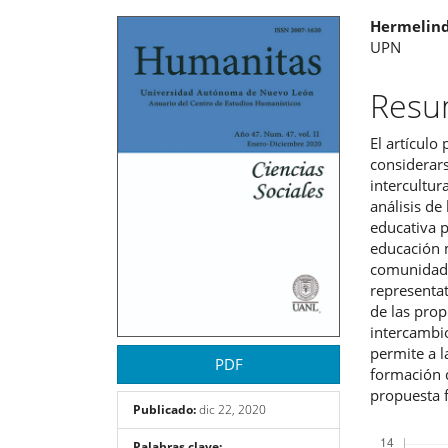
Barra
Cont
Hermelind
UPN
lateral
princ
del
del
Res
artículo
artíc
El artícul
considerar
intercultur
análisis de
educativa p
educación m
comunidade
representat
de las pro
intercambi
permite a 
PDF
formación d
propuesta 
Publicado:
dic 22, 2020
Descargas
Palabras clave: