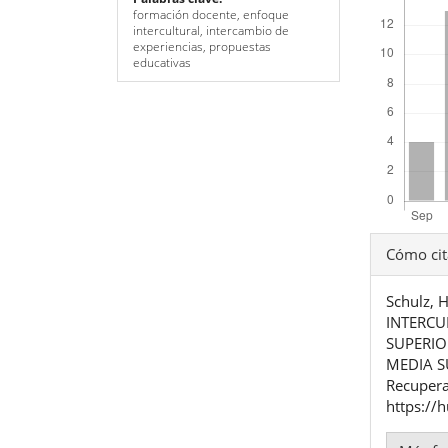
formación docente, enfoque
intercultural, intercambio de
experiencias, propuestas
educativas
Detal
Cómo cit
del
Schulz,
artíc
INTERCU
SUPERIO
MEDIA S
Recupera
https://