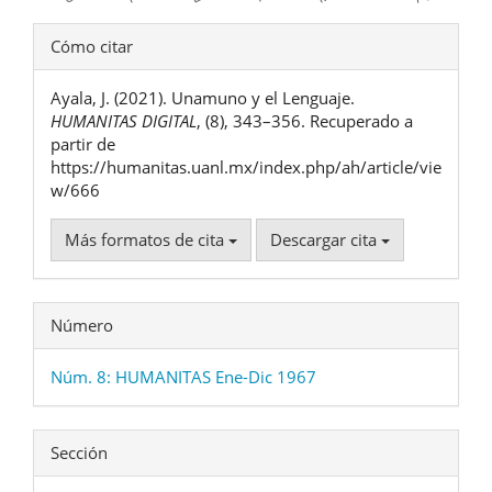
Detalles
Cómo citar
del
Ayala, J. (2021). Unamuno y el Lenguaje.
artículo
HUMANITAS DIGITAL
, (8), 343–356. Recuperado a
partir de
https://humanitas.uanl.mx/index.php/ah/article/vie
w/666
Más formatos de cita
Descargar cita
Número
Núm. 8: HUMANITAS Ene-Dic 1967
Sección