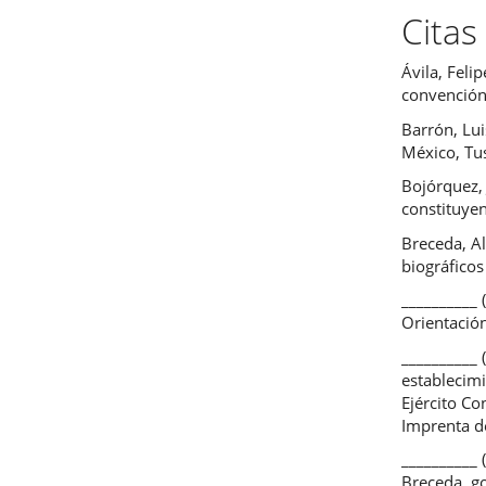
Citas
Ávila, Feli
convención
Barrón, Lui
México, Tu
Bojórquez, 
constituye
Breceda, A
biográficos
__________ 
Orientación
__________ 
establecimi
Ejército Co
Imprenta d
__________ 
Breceda, g