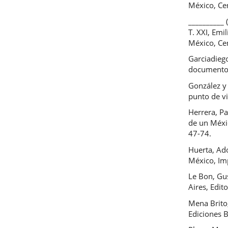
México, Cen
__________
T. XXI, Emi
México, Cen
Garciadiego
documentos
González y 
punto de vi
Herrera, Pa
de un Méxic
47-74.
Huerta, Ado
México, Im
Le Bon, Gus
Aires, Edito
Mena Brito
Ediciones B