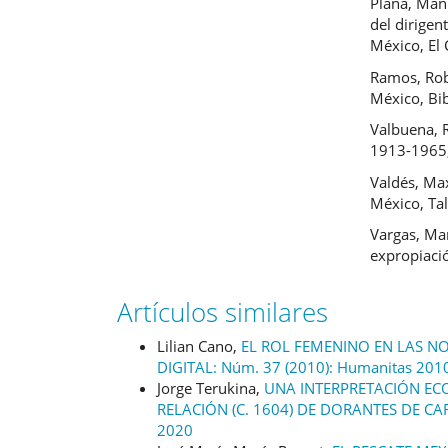
Plana, Man
del dirigen
México, El 
Ramos, Robe
México, Bi
Valbuena, R
1913-1965, 
Valdés, Ma
México, Tal
Vargas, Mar
expropiaci
Artículos similares
Lilian Cano,
EL ROL FEMENINO EN LAS N
DIGITAL: Núm. 37 (2010): Humanitas 201
Jorge Terukina,
UNA INTERPRETACIÓN EC
RELACIÓN (C. 1604) DE DORANTES DE C
2020