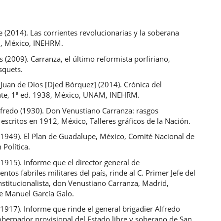
pe (2014). Las corrientes revolucionarias y la soberana
, México, INEHRM.
s (2009). Carranza, el último reformista porfiriano,
squets.
Juan de Dios [Djed Bórquez] (2014). Crónica del
nte, 1ª ed. 1938, México, UNAM, INEHRM.
lfredo (1930). Don Venustiano Carranza: rasgos
 escritos en 1912, México, Talleres gráficos de la Nación.
(1949). El Plan de Guadalupe, México, Comité Nacional de
 Política.
(1915). Informe que el director general de
entos fabriles militares del país, rinde al C. Primer Jefe del
nstitucionalista, don Venustiano Carranza, Madrid,
e Manuel García Galo.
(1917). Informe que rinde el general brigadier Alfredo
obernador provisional del Estado libre y soberano de San