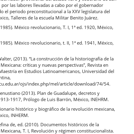
, por las labores llevadas a cabo por el gobernador
o el periodo preconstitucional a la XXV legislatura del
co, Talleres de la escuela Militar Benito Juárez.
(1985). México revolucionario, T. I, 1ª ed. 1920, México,
(1985). México revolucionario, t. II, 1ª ed. 1941, México,
lter, (2013). “La construcción de la historiografía de la
Mexicana: críticas y nuevas perspectivas”, Revista en
 Maestría en Estudios Latinoamericanos, Universidad del
ntina,
ncu.edu.ar/ojs/index.php/mel/article/download/74/54.
Venustiano (2013). Plan de Guadalupe, decretos y
1913-1917, Prólogo de Luis Barrón, México, INEHRM.
ionario histórico y biográfico de la revolución mexicana,
xico, INHERM.
efina de, ed. (2010). Documentos históricos de la
Mexicana, T. I, Revolución y régimen constitucionalista.