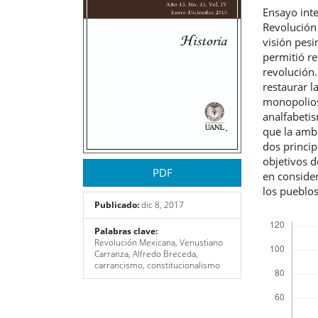
artículo
artíc
Ensayo inte
Revolución 
visión pesi
permitió re
revolución.
restaurar l
monopolios
analfabeti
que la ambi
dos princip
objetivos d
PDF
en conside
los pueblos
Publicado:
dic 8, 2017
Descargas
Palabras clave:
Revolución Mexicana, Venustiano
Carranza, Alfredo Breceda,
carrancismo, constitucionalismo