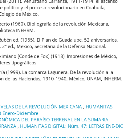
uel (2011). Venustiano Carranza, 1911-1914: el ascenso
te político y el proceso revolucionario en Coahuila,
Colegio de México.
rto (1960). Bibliografía de la revolución Mexicana,
blioteca INEHRM.
ubén ed. (1965). El Plan de Guadalupe, 52 aniversarios,
2ª ed., México, Secretaría de la Defensa Nacional.
ximiano [Conde de Fox] (1918). Impresiones de México,
leres tipográficos.
ía (1999). La comarca Lagunera. De la revolución a la
ón de las Haciendas, 1910-1940, México, UNAM, INHERM.
OVELAS DE LA REVOLUCIÓN MEXICANA
,
HUMANITAS
0 Enero-Diciembre
ONÓMICA DEL PARAÍSO TERRENAL EN LA SUMARIA
ARRANZA
,
HUMANITAS DIGITAL: Núm. 47: LETRAS ENE-DIC