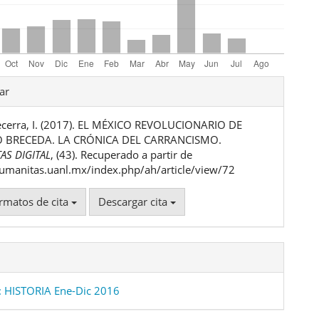
les
ar
ecerra, I. (2017). EL MÉXICO REVOLUCIONARIO DE
ulo
 BRECEDA. LA CRÓNICA DEL CARRANCISMO.
AS DIGITAL
, (43). Recuperado a partir de
humanitas.uanl.mx/index.php/ah/article/view/72
rmatos de cita
Descargar cita
 HISTORIA Ene-Dic 2016