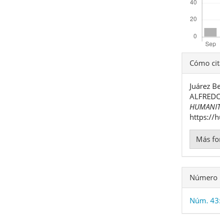
Detal
Cómo cit
del
Juárez B
artíc
ALFREDO
HUMANIT
https://
Más fo
Número
Núm. 43: