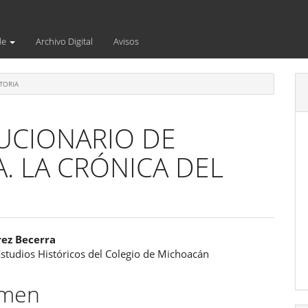
de
Archivo Digital
Avisos
TORIA
UCIONARIO DE
. LA CRÓNICA DEL
enido
rez Becerra
Estudios Históricos del Colegio de Michoacán
ipal
umen