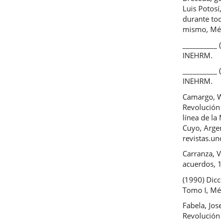
Luis Potosí
durante tod
mismo, Méxi
__________ 
INEHRM.
__________ 
INEHRM.
Camargo, Wa
Revolución 
línea de la
Cuyo, Arge
revistas.u
Carranza, 
acuerdos, 
(1990) Dicc
Tomo I, Mé
Fabela, Jos
Revolución 