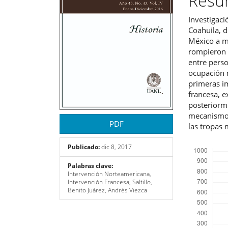
Res
artículo
artíc
Investigaci
Coahuila, d
México a m
rompieron 
entre perso
ocupación n
primeras im
francesa, e
posteriorme
mecanismos
PDF
las tropas m
Descargas
Publicado:
dic 8, 2017
Palabras clave:
Intervención Norteamericana,
Intervención Francesa, Saltillo,
Benito Juárez, Andrés Viezca