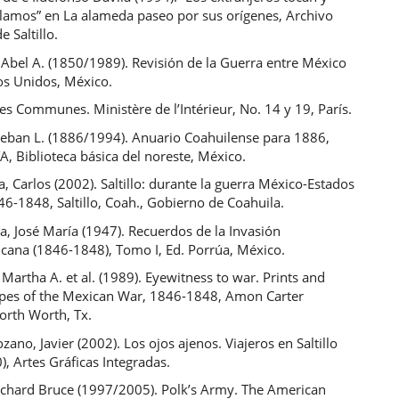
ilamos” en La alameda paseo por sus orígenes, Archivo
e Saltillo.
 Abel A. (1850/1989). Revisión de la Guerra entre México
os Unidos, México.
s Communes. Ministère de l’Intérieur, No. 14 y 19, París.
steban L. (1886/1994). Anuario Coahuilense para 1886,
 Biblioteca básica del noreste, México.
a, Carlos (2002). Saltillo: durante la guerra México-Estados
6-1848, Saltillo, Coah., Gobierno de Coahuila.
, José María (1947). Recuerdos de la Invasión
cana (1846-1848), Tomo I, Ed. Porrúa, México.
Martha A. et al. (1989). Eyewitness to war. Prints and
pes of the Mexican War, 1846-1848, Amon Carter
rth Worth, Tx.
ozano, Javier (2002). Los ojos ajenos. Viajeros en Saltillo
, Artes Gráficas Integradas.
ichard Bruce (1997/2005). Polk’s Army. The American