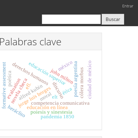
Entrar
Buscar
Palabras clave
méxico
educación superior
ciudad de méxico
derechos humanos
poesía argentina
formative assessment
cólera morbus
john milton
poética
novela checa
evaluation
discurso
efl.
alfred kubin
jorge luis borges
ética
moral
elt
competencia comunicativa
heráclito
educación en línea
poiesis y sinestesia
pandemia 1850