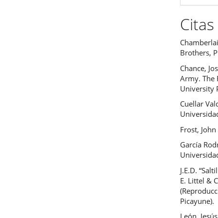
Citas
Chamberlai
Brothers, P
Chance, Jos
Army. The 
University 
Cuellar Val
Universida
Frost, John
García Rodr
Universidad
J.E.D. “Salt
E. Littel &
(Reproducc
Picayune).
León, Jesús