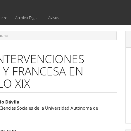
de
Archivo Digital
Avisos
TORIA
INTERVENCIONES
Y FRANCESA EN
LO XIX
enido
io Dávila
 Ciencias Sociales de la Universidad Autónoma de
ipal