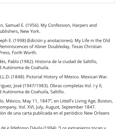
n, Samuel E. (1956). My Confession, Harpers and
ublishers, New York.
eph E. (1998) (Edición y anotaciones). My Life in the Old
Reminiscences of Abner Doubleday, Texas Christian
Press, Forth Worth.
dés, Pablo (1982). Historia de la ciudad de Saltillo,
d Autónoma de Coahuila.
 LL.D. (1848). Pictorial History of México. Mexican War.
íguez, José (1947/1983). Obras completas Vol. I y II,
 Autónoma de Coahuila, Saltillo.
illo, México, May 11, 1847”, en Littell’s Living Age, Boston,
 Company, Vol. XVI, July, August, September 1847.
ión de una carta publicada en el periódico New Orleans
 de e Ildefonso Dávila (1994). “Los extranjeros tocan y