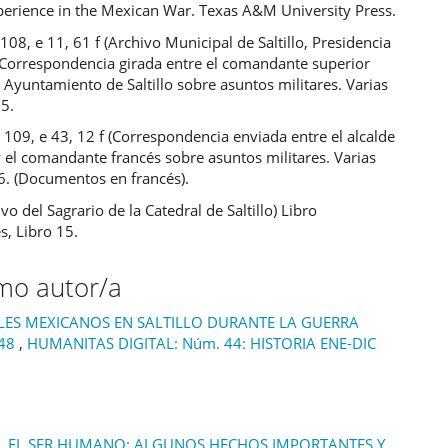
xperience in the Mexican War. Texas A&M University Press.
08, e 11, 61 f (Archivo Municipal de Saltillo, Presidencia
 Correspondencia girada entre el comandante superior
l Ayuntamiento de Saltillo sobre asuntos militares. Varias
65.
109, e 43, 12 f (Correspondencia enviada entre el alcalde
 y el comandante francés sobre asuntos militares. Varias
6. (Documentos en francés).
vo del Sagrario de la Catedral de Saltillo) Libro
s, Libro 15.
smo autor/a
ILES MEXICANOS EN SALTILLO DURANTE LA GUERRA
848
,
HUMANITAS DIGITAL: Núm. 44: HISTORIA ENE-DIC
Z, EL SER HUMANO: ALGUNOS HECHOS IMPORTANTES Y