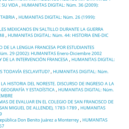
 SU VIDA
,
HUMANITAS DIGITAL: Núm. 36 (2009):
NTABRIA
,
HUMANITAS DIGITAL: Núm. 26 (1999):
ILES MEXICANOS EN SALTILLO DURANTE LA GUERRA
848
,
HUMANITAS DIGITAL: Núm. 44: HISTORIA ENE-DIC
 DE LA LENGUA FRANCESA POR ESTUDIANTES
úm. 29 (2002): HUMANITAS Enero-Diciembre 2002
Y DE LA INTERVENCIÓN FRANCESA
,
HUMANITAS DIGITAL:
S TODAVÍA ESCLAVITUD?
,
HUMANITAS DIGITAL: Núm.
 LA HISTORIA DEL NORESTE. DISCURSO DE INGRESO A LA
 GEOGRAFÍA Y ESTADÍSTICA
,
HUMANITAS DIGITAL: Núm.
IEMBRE
MAS DE EVALUAR EN EL COLEGIO DE SAN FRANCISCO DE
 SAN MIGUEL DE ALLENDE), 1783-1789
,
HUMANITAS
9
 República Don Benito Juárez a Monterrey
,
HUMANITAS
67