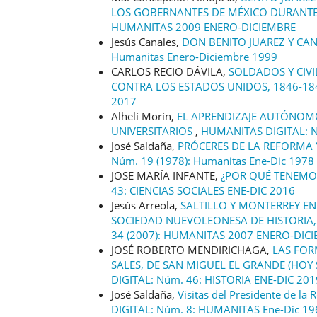
LOS GOBERNANTES DE MÉXICO DURANTE
HUMANITAS 2009 ENERO-DICIEMBRE
Jesús Canales,
DON BENITO JUAREZ Y CA
Humanitas Enero-Diciembre 1999
CARLOS RECIO DÁVILA,
SOLDADOS Y CIV
CONTRA LOS ESTADOS UNIDOS, 1846-1
2017
Alhelí Morín,
EL APRENDIZAJE AUTÓNOMO
UNIVERSITARIOS
,
HUMANITAS DIGITAL: N
José Saldaña,
PRÓCERES DE LA REFORMA 
Núm. 19 (1978): Humanitas Ene-Dic 1978
JOSE MARÍA INFANTE,
¿POR QUÉ TENEMO
43: CIENCIAS SOCIALES ENE-DIC 2016
Jesús Arreola,
SALTILLO Y MONTERREY EN
SOCIEDAD NUEVOLEONESA DE HISTORIA,
34 (2007): HUMANITAS 2007 ENERO-DIC
JOSÉ ROBERTO MENDIRICHAGA,
LAS FOR
SALES, DE SAN MIGUEL EL GRANDE (HOY
DIGITAL: Núm. 46: HISTORIA ENE-DIC 201
José Saldaña,
Visitas del Presidente de la
DIGITAL: Núm. 8: HUMANITAS Ene-Dic 19