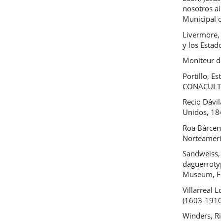
nosotros a
Municipal d
Livermore,
y los Estad
Moniteur de
Portillo, E
CONACULTA,
Recio Dávil
Unidos, 184
Roa Bárcena
Norteameri
Sandweiss, 
daguerroty
Museum, Fo
Villarreal L
(1603-1910)
Winders, R