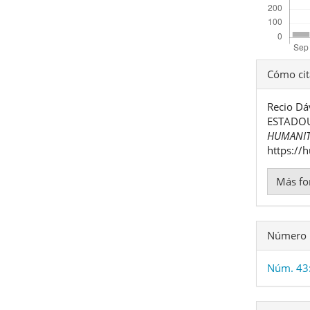
Detal
Cómo cit
del
Recio Dá
artíc
ESTADOU
HUMANIT
https://
Más fo
Número
Núm. 43: