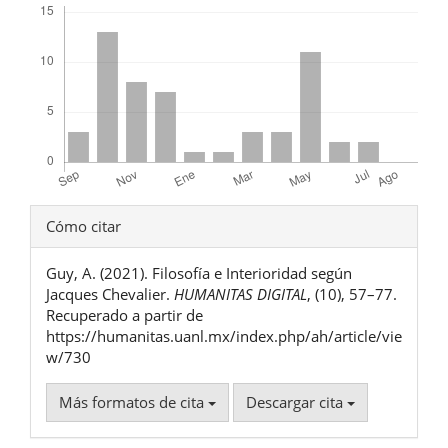
Detalles
Cómo citar
del
Guy, A. (2021). Filosofía e Interioridad según
artículo
Jacques Chevalier.
HUMANITAS DIGITAL
, (10), 57–77.
Recuperado a partir de
https://humanitas.uanl.mx/index.php/ah/article/vie
w/730
Más formatos de cita
Descargar cita