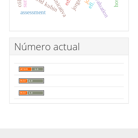
alfred kubin
evaluation
efl.
assessment
Número actual