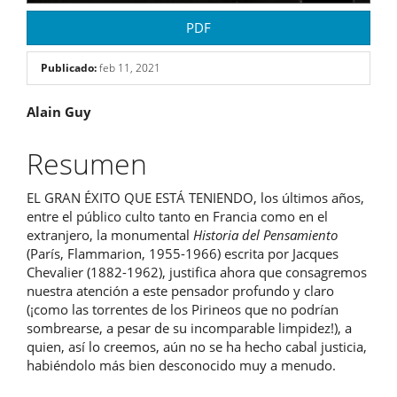
PDF
Publicado:
feb 11, 2021
Contenido
Alain Guy
principal
Resumen
del
EL GRAN ÉXITO QUE ESTÁ TENIENDO, los últimos años,
artículo
entre el público culto tanto en Francia como en el
extranjero, la monumental
Historia del Pensamiento
(París, Flammarion, 1955-1966) escrita por Jacques
Chevalier (1882-1962), justifica ahora que consagremos
nuestra atención a este pensador profundo y claro
(¡como las torrentes de los Pirineos que no podrían
sombrearse, a pesar de su incomparable limpidez!), a
quien, así lo creemos, aún no se ha hecho cabal justicia,
habiéndolo más bien desconocido muy a menudo.
Descargas