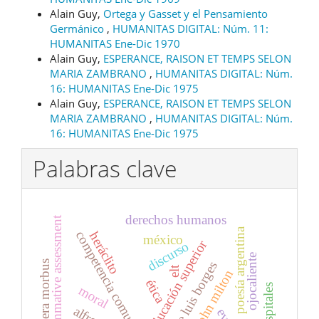
Alain Guy,
Ortega y Gasset y el Pensamiento
Germánico
,
HUMANITAS DIGITAL: Núm. 11:
HUMANITAS Ene-Dic 1970
Alain Guy,
ESPERANCE, RAISON ET TEMPS SELON
MARIA ZAMBRANO
,
HUMANITAS DIGITAL: Núm.
16: HUMANITAS Ene-Dic 1975
Alain Guy,
ESPERANCE, RAISON ET TEMPS SELON
MARIA ZAMBRANO
,
HUMANITAS DIGITAL: Núm.
16: HUMANITAS Ene-Dic 1975
Palabras clave
derechos humanos
summative assessment
poesía argentina
competencia comunicativa
heráclito
méxico
educación superior
discurso
ojocaliente
cólera morbus
jorge luis borges
elt
john milton
ética
hospitales
moral