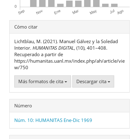
Detalles
Cómo citar
del
Lichtblau, M. (2021). Manuel Gálvez y la Soledad
artículo
Interior.
HUMANITAS DIGITAL
, (10), 401–408.
Recuperado a partir de
https://humanitas.uanl.mx/index.php/ah/article/vie
w/750
Más formatos de cita
Descargar cita
Número
Núm. 10: HUMANITAS Ene-Dic 1969