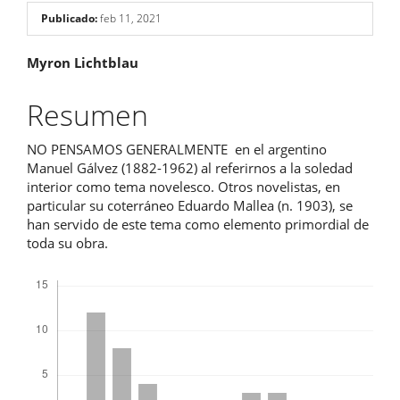
Publicado:
feb 11, 2021
Contenido
Myron Lichtblau
principal
Resumen
del
NO PENSAMOS GENERALMENTE en el argentino
artículo
Manuel Gálvez (1882-1962) al referirnos a la soledad
interior como tema novelesco. Otros novelistas, en
particular su coterráneo Eduardo Mallea (n. 1903), se
han servido de este tema como elemento primordial de
toda su obra.
Descargas