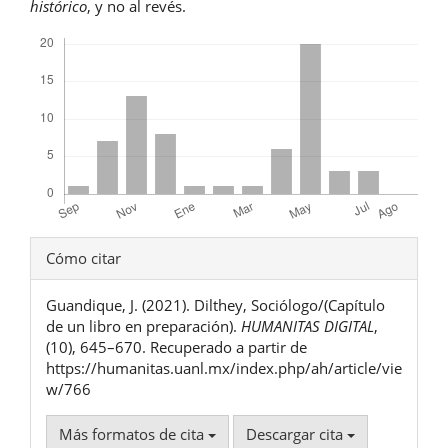
histórico
, y no al revés.
Descargas
Detalles
Cómo citar
del
Guandique, J. (2021). Dilthey, Sociólogo/(Capítulo
artículo
de un libro en preparación).
HUMANITAS DIGITAL
,
(10), 645–670. Recuperado a partir de
https://humanitas.uanl.mx/index.php/ah/article/vie
w/766
Más formatos de cita
Descargar cita