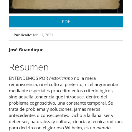
PDF
Publicado:
feb 11, 2021
Contenido
José Guandique
principal
Resumen
del
ENTENDEMOS POR
historicismo
no la mera
artículo
reminiscencia, ni el culto al pretérito, ni el argumentar
mediante especiales procedimientos criteriológicos,
sino aquella tendencia que introduce, dentro del
problema cognoscitivo, una constante temporal. Se
trata de problema y soluciones, jamás meros
antecedentes o consecuentes. Dicho a la llana: ser y
deber ser, naturaleza y cultura, ciencia y técnica radican,
para decirlo con el glorioso Wilhelm, es un
mundo