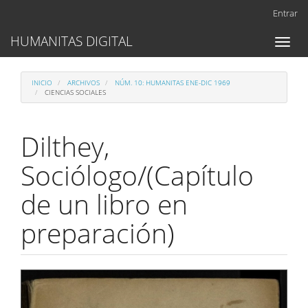
Navegación
Entrar
principal
Contenido
HUMANITAS DIGITAL
Toggl
principal
naviga
Barra
lateral
INICIO
ARCHIVOS
NÚM. 10: HUMANITAS ENE-DIC 1969
CIENCIAS SOCIALES
Dilthey,
Sociólogo/(Capítulo
de un libro en
preparación)
Barra
lateral