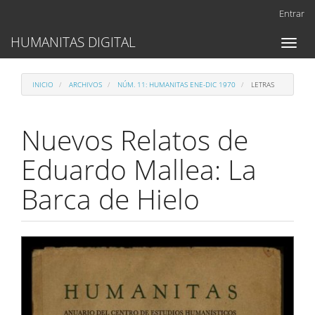
Navegación
Entrar
principal
Contenido
HUMANITAS DIGITAL
Toggl
principal
naviga
Barra
lateral
INICIO
ARCHIVOS
NÚM. 11: HUMANITAS ENE-DIC 1970
LETRAS
Nuevos Relatos de
Eduardo Mallea: La
Barca de Hielo
Barra
lateral
del