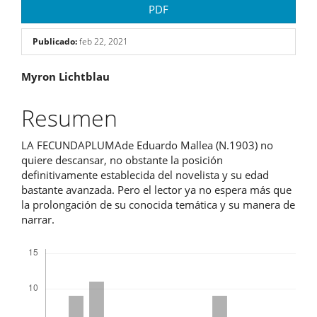
PDF
Publicado:
feb 22, 2021
Contenido
Myron Lichtblau
principal
Resumen
del
LA FECUNDAPLUMAde Eduardo Mallea (N.1903) no
artículo
quiere descansar, no obstante la posición
definitivamente establecida del novelista y su edad
bastante avanzada. Pero el lector ya no espera más que
la prolongación de su conocida temática y su manera de
narrar.
Descargas