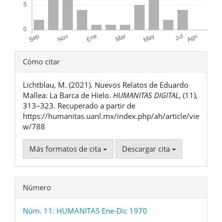
Detalles
Cómo citar
del
Lichtblau, M. (2021). Nuevos Relatos de Eduardo
artículo
Mallea: La Barca de Hielo.
HUMANITAS DIGITAL
, (11),
313–323. Recuperado a partir de
https://humanitas.uanl.mx/index.php/ah/article/vie
w/788
Más formatos de cita
Descargar cita
Número
Núm. 11: HUMANITAS Ene-Dic 1970