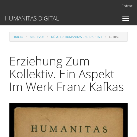
Navegación
Entrar
principal
Contenido
HUMANITAS DIGITAL
Toggl
principal
naviga
Barra
lateral
INICIO
ARCHIVOS
NÚM. 12: HUMANITAS ENE-DIC 1971
LETRAS
Erziehung Zum
Kollektiv. Ein Aspekt
Im Werk Franz Kafkas
Barra
lateral
del