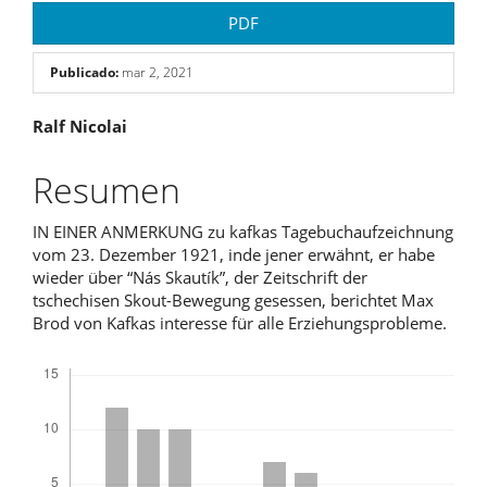
PDF
Publicado:
mar 2, 2021
Contenido
Ralf Nicolai
principal
Resumen
del
IN EINER ANMERKUNG zu kafkas Tagebuchaufzeichnung
artículo
vom 23. Dezember 1921, inde jener erwähnt, er habe
wieder über “Nás Skautík”, der Zeitschrift der
tschechisen Skout-Bewegung gesessen, berichtet Max
Brod von Kafkas interesse für alle Erziehungsprobleme.
Descargas