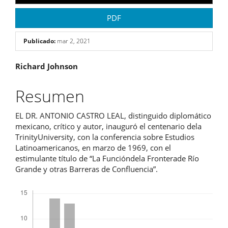
PDF
Publicado:
mar 2, 2021
Contenido
Richard Johnson
principal
Resumen
del
EL DR. ANTONIO CASTRO LEAL, distinguido diplomático
artículo
mexicano, crítico y autor, inauguró el centenario dela
TrinityUniversity, con la conferencia sobre Estudios
Latinoamericanos, en marzo de 1969, con el
estimulante título de “La Funcióndela Fronterade Río
Grande y otras Barreras de Confluencia”.
Descargas