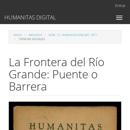
Navegación
Entrar
principal
Contenido
HUMANITAS DIGITAL
Toggl
principal
naviga
Barra
lateral
INICIO
ARCHIVOS
NÚM. 12: HUMANITAS ENE-DIC 1971
CIENCIAS SOCIALES
La Frontera del Río
Grande: Puente o
Barrera
Barra
lateral
del