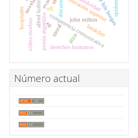
jorge luis borges
epidemias.
insalubridad
educación superior
discurso
alfred kubin
efl.
hospitales
competencia comunicativa
poesía argentina
john milton
cólera morbus
elt
moral
heráclito
ética
derechos humanos
Número actual