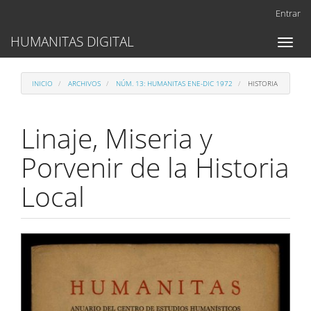
Navegación
Entrar
principal
Contenido
HUMANITAS DIGITAL
Toggl
principal
naviga
Barra
lateral
INICIO
ARCHIVOS
NÚM. 13: HUMANITAS ENE-DIC 1972
HISTORIA
Linaje, Miseria y
Porvenir de la Historia
Local
Barra
lateral
del