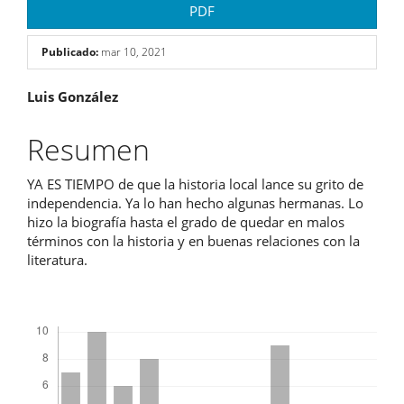
PDF
Publicado:
mar 10, 2021
Contenido
Luis González
principal
Resumen
del
YA ES TIEMPO de que la historia local lance su grito de
artículo
independencia. Ya lo han hecho algunas hermanas. Lo
hizo la biografía hasta el grado de quedar en malos
términos con la historia y en buenas relaciones con la
literatura.
Descargas