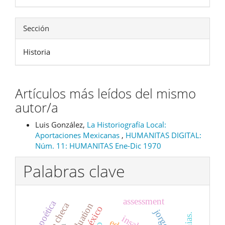
Sección
Historia
Artículos más leídos del mismo
autor/a
Luis González,
La Historiografía Local:
Aportaciones Mexicanas
,
HUMANITAS DIGITAL:
Núm. 11: HUMANITAS Ene-Dic 1970
Palabras clave
assessment
poética
novela checa
evaluation
méxico