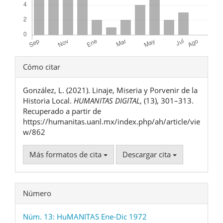
Detalles
Cómo citar
del
González, L. (2021). Linaje, Miseria y Porvenir de la
artículo
Historia Local.
HUMANITAS DIGITAL
, (13), 301–313.
Recuperado a partir de
https://humanitas.uanl.mx/index.php/ah/article/vie
w/862
Más formatos de cita
Descargar cita
Número
Núm. 13: HuMANITAS Ene-Dic 1972