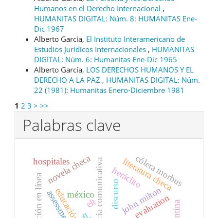
Humanos en el Derecho Internacional
,
HUMANITAS DIGITAL: Núm. 8: HUMANITAS Ene-
Dic 1967
Alberto García,
El Instituto Interamericano de
Estudios Jurídicos Internacionales
,
HUMANITAS
DIGITAL: Núm. 6: Humanitas Ene-Dic 1965
Alberto García,
LOS DERECHOS HUMANOS Y EL
DERECHO A LA PAZ
,
HUMANITAS DIGITAL: Núm.
22 (1981): Humanitas Enero-Diciembre 1981
1
2
3
>
>>
Palabras clave
novela checa
cólera morbus
literatura checa
hospitales
competencia comunicativa
heráclito
educación en línea
discurso
john milton
assessment
méxico
evaluation
elt
efl.