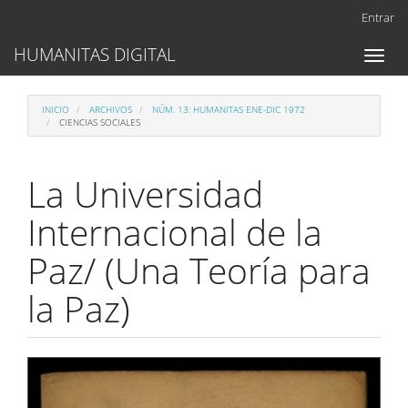
Navegación
Entrar
principal
Contenido
HUMANITAS DIGITAL
Toggl
principal
naviga
Barra
lateral
INICIO
ARCHIVOS
NÚM. 13: HUMANITAS ENE-DIC 1972
CIENCIAS SOCIALES
La Universidad
Internacional de la
Paz/ (Una Teoría para
la Paz)
Barra
lateral