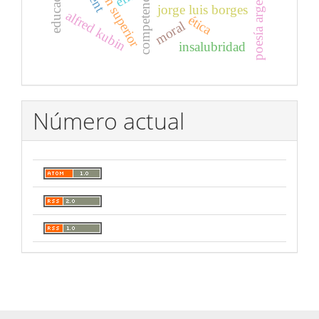
educación superior
poesía argentina
jorge luis borges
alfred kubin
ética
moral
insalubridad
Número actual