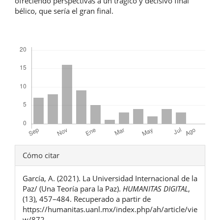
ofreciendo perspectivas a un trágico y decisivo final
bélico, que sería el gran final.
Descargas
Detalles
Cómo citar
del
García, A. (2021). La Universidad Internacional de la
artículo
Paz/ (Una Teoría para la Paz).
HUMANITAS DIGITAL
,
(13), 457–484. Recuperado a partir de
https://humanitas.uanl.mx/index.php/ah/article/vie
w/872