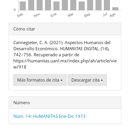
Detalles
Cómo citar
del
Cannegieter, C. A. (2021). Aspectos Humanos del
artículo
Desarrollo Económico.
HUMANITAS DIGITAL
, (14),
742–756. Recuperado a partir de
https://humanitas.uanl.mx/index.php/ah/article/vie
w/918
Más formatos de cita
Descargar cita
Número
Núm. 14: HuMANITAS Ene-Dic 1973