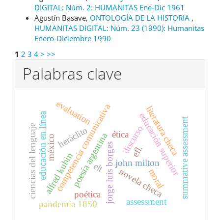
DIGITAL: Núm. 2: HUMANITAS Ene-Dic 1961
Agustín Basave,
ONTOLOGÍA DE LA HISTORIA
,
HUMANITAS DIGITAL: Núm. 23 (1990): Humanitas
Enero-Diciembre 1990
1
2
3
4
>
>>
Palabras clave
evaluation
competencia comunicativa
literatura checa
educación en línea
educación superior
summative assessment
ciencias del lenguaje
discurso
heráclito
ética
poesía argentina
méxico
jorge luis borges
efl.
alfred kubin
john milton
elt
novela checa
moral
poética
assessment
pandemia 1850