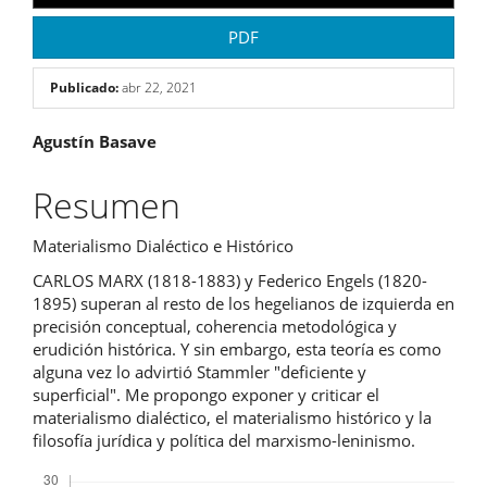
PDF
Publicado:
abr 22, 2021
Contenido
Agustín Basave
principal
Resumen
del
Materialismo Dialéctico e Histórico
artículo
CARLOS MARX (1818-1883) y Federico Engels (1820-
1895) superan al resto de los hegelianos de izquierda en
precisión conceptual, coherencia metodológica y
erudición histórica. Y sin embargo, esta teoría es como
alguna vez lo advirtió Stammler "deficiente y
superficial". Me propongo exponer y criticar el
materialismo dialéctico, el materialismo histórico y la
filosofía jurídica y política del marxismo-leninismo.
Descargas