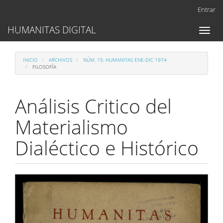
Navegación
Entrar
principal
Contenido
HUMANITAS DIGITAL
Toggl
principal
naviga
Barra
lateral
INICIO
ARCHIVOS
NÚM. 15: HUMANITAS ENE-DIC 1974
FILOSOFÍA
Análisis Critico del
Materialismo
Dialéctico e Histórico
Barra
lateral
del