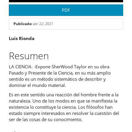
PDF
Publicado:
abr 22, 2021
Contenido
Luis Rionda
principal
Resumen
del
LA CIENCIA. -Expone SherWood Taylor en su obra
artículo
Pasado y Presente de la Ciencia, en su más amplio
sentido es un método sistemático de describir y
dominar el mundo material.
Es en este sentido una reacción del hombre frente a la
naturaleza. Uno de los modos en que se manifiesta la
existencia lo constituye la ciencia. Los filósofos han
estado siempre interesados en resolver la cuestión del
ser de las cosas de su conocimiento.
Descargas