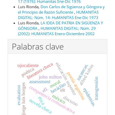
17 (1976): Humanitas Ene-Dic 1976
Luis Rionda,
Don Carlos de Sigüenza y Góngora y
el Principio de Razón Suficiente
,
HUMANITAS
DIGITAL: Núm. 14: HuMANITAS Ene-Dic 1973
Luis Rionda,
LA IDEA DE PATRIA EN SIGÜENZA Y
GÓNGORA
,
HUMANITAS DIGITAL: Núm. 29
(2002): HUMANITAS Enero-Diciembre 2002
Palabras clave
literatura checa
educación superior
zacatecas.
ojocaliente
alfred kubin
poética
poesía argentina
john milton
transgresión
moral
assessment
heráclito
jorge luis borges
competencia comunicativa
evaluation
efl.
epidemias.
elt
méxico
discurso
ética
novela checa