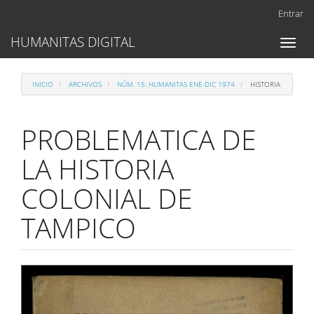
Navegación
Entrar
principal
Contenido
HUMANITAS DIGITAL
Toggl
principal
naviga
Barra
lateral
INICIO
ARCHIVOS
NÚM. 15: HUMANITAS ENE-DIC 1974
HISTORIA
PROBLEMATICA DE
LA HISTORIA
COLONIAL DE
TAMPICO
Barra
lateral