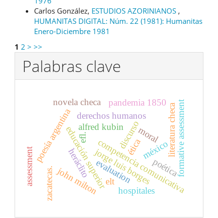
1976
Carlos González,
ESTUDIOS AZORINIANOS
,
HUMANITAS DIGITAL: Núm. 22 (1981): Humanitas
Enero-Diciembre 1981
1
2
>
>>
Palabras clave
novela checa
pandemia 1850
formative assessment
literatura checa
poesía argentina
derechos humanos
discurso
alfred kubin
educación superior
moral
efl.
ética
competencia comunicativa
méxico
assessment
jorge luis borges
heráclito
poética
evaluation
john milton
zacatecas.
elt
hospitales