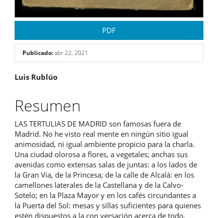
PDF
Publicado:
abr 22, 2021
Contenido
Luis Rublúo
principal
Resumen
del
LAS TERTULIAS DE MADRID son famosas fuera de
artículo
Madrid. No he visto real mente en ningún sitio igual
animosidad, ni igual ambiente propicio para la charla.
Una ciudad olorosa a flores, a vegetales; anchas sus
avenidas como extensas salas de juntas: a los lados de
la Gran Vía, de la Princesa; de la calle de Alcalá: en los
camellones laterales de la Castellana y de la Calvo-
Sotelo; en la Plaza Mayor y en los cafés circundantes a
la Puerta del Sol: mesas y sillas suficientes para quienes
estén dispuestos a la con versación acerca de todo.