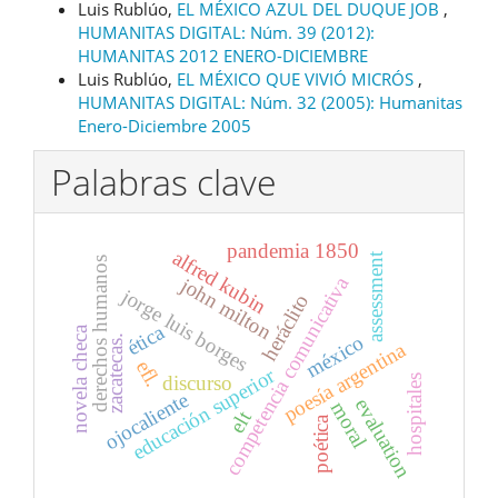
Luis Rublúo,
EL MÉXICO AZUL DEL DUQUE JOB
,
HUMANITAS DIGITAL: Núm. 39 (2012):
HUMANITAS 2012 ENERO-DICIEMBRE
Luis Rublúo,
EL MÉXICO QUE VIVIÓ MICRÓS
,
HUMANITAS DIGITAL: Núm. 32 (2005): Humanitas
Enero-Diciembre 2005
Palabras clave
pandemia 1850
alfred kubin
assessment
derechos humanos
competencia comunicativa
john milton
jorge luis borges
heráclito
ética
novela checa
méxico
zacatecas.
poesía argentina
efl.
educación superior
discurso
hospitales
ojocaliente
evaluation
moral
elt
poética