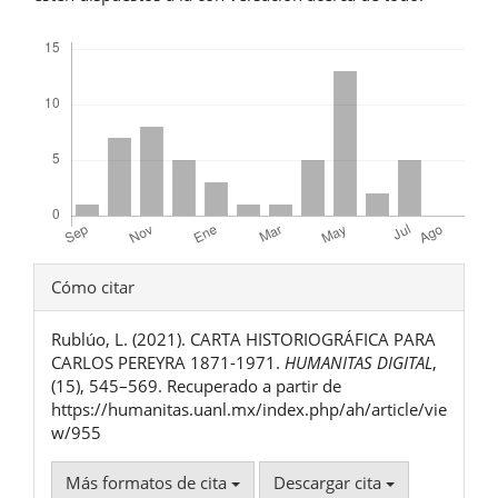
Descargas
Detalles
Cómo citar
del
Rublúo, L. (2021). CARTA HISTORIOGRÁFICA PARA
artículo
CARLOS PEREYRA 1871-1971.
HUMANITAS DIGITAL
,
(15), 545–569. Recuperado a partir de
https://humanitas.uanl.mx/index.php/ah/article/vie
w/955
Más formatos de cita
Descargar cita