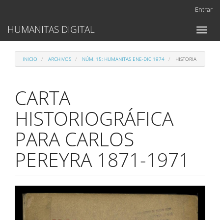
Navegación
Entrar
principal
Contenido
HUMANITAS DIGITAL
Toggl
principal
naviga
Barra
lateral
INICIO
ARCHIVOS
NÚM. 15: HUMANITAS ENE-DIC 1974
HISTORIA
CARTA
HISTORIOGRÁFICA
PARA CARLOS
PEREYRA 1871-1971
Barra
lateral