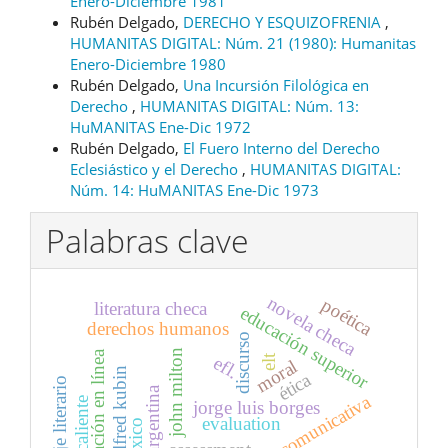
Enero-Diciembre 1981
Rubén Delgado,
DERECHO Y ESQUIZOFRENIA
,
HUMANITAS DIGITAL: Núm. 21 (1980): Humanitas
Enero-Diciembre 1980
Rubén Delgado,
Una Incursión Filológica en
Derecho
,
HUMANITAS DIGITAL: Núm. 13:
HuMANITAS Ene-Dic 1972
Rubén Delgado,
El Fuero Interno del Derecho
Eclesiástico y el Derecho
,
HUMANITAS DIGITAL:
Núm. 14: HuMANITAS Ene-Dic 1973
Palabras clave
novela checa
poética
literatura checa
educación superior
derechos humanos
discurso
john milton
educación en línea
elt
efl.
moral
alfred kubin
ética
lenguaje literario
poesía argentina
ojocaliente
jorge luis borges
evaluation
méxico