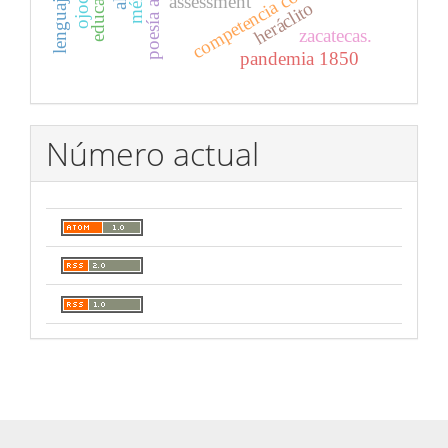
competencia comunicativa
assessment
heráclito
zacatecas.
pandemia 1850
Número actual