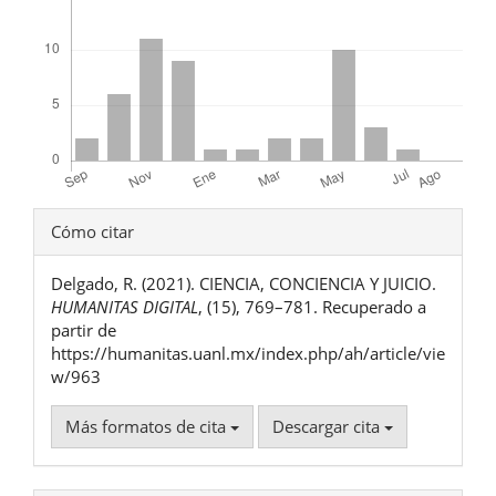
Detalles
Cómo citar
del
Delgado, R. (2021). CIENCIA, CONCIENCIA Y JUICIO.
artículo
HUMANITAS DIGITAL
, (15), 769–781. Recuperado a
partir de
https://humanitas.uanl.mx/index.php/ah/article/vie
w/963
Más formatos de cita
Descargar cita