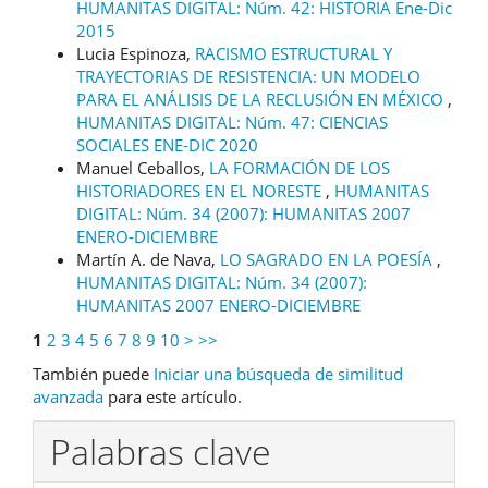
HUMANITAS DIGITAL: Núm. 42: HISTORIA Ene-Dic
2015
Lucia Espinoza,
RACISMO ESTRUCTURAL Y
TRAYECTORIAS DE RESISTENCIA: UN MODELO
PARA EL ANÁLISIS DE LA RECLUSIÓN EN MÉXICO
,
HUMANITAS DIGITAL: Núm. 47: CIENCIAS
SOCIALES ENE-DIC 2020
Manuel Ceballos,
LA FORMACIÓN DE LOS
HISTORIADORES EN EL NORESTE
,
HUMANITAS
DIGITAL: Núm. 34 (2007): HUMANITAS 2007
ENERO-DICIEMBRE
Martín A. de Nava,
LO SAGRADO EN LA POESÍA
,
HUMANITAS DIGITAL: Núm. 34 (2007):
HUMANITAS 2007 ENERO-DICIEMBRE
1
2
3
4
5
6
7
8
9
10
>
>>
También puede
Iniciar una búsqueda de similitud
avanzada
para este artículo.
Palabras clave