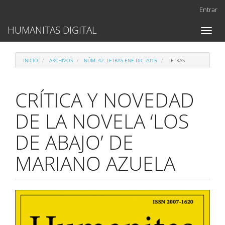
Navegación
Entrar
principal
Contenido
HUMANITAS DIGITAL
Toggl
principal
naviga
Barra
lateral
INICIO
ARCHIVOS
NÚM. 42: LETRAS ENE-DIC 2015
LETRAS
CRÍTICA Y NOVEDAD
DE LA NOVELA ‘LOS
DE ABAJO’ DE
MARIANO AZUELA
Barra
lateral