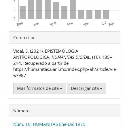
Detalles
Cómo citar
del
Vidal, S. (2021). EPISTEMOLOGIA
artículo
ANTROPOLÓGICA.
HUMANITAS DIGITAL
, (16), 185–
214. Recuperado a partir de
https://humanitas.uanl.mx/index.php/ah/article/vie
w/987
Más formatos de cita
Descargar cita
Número
Núm. 16: HUMANITAS Ene-Dic 1975