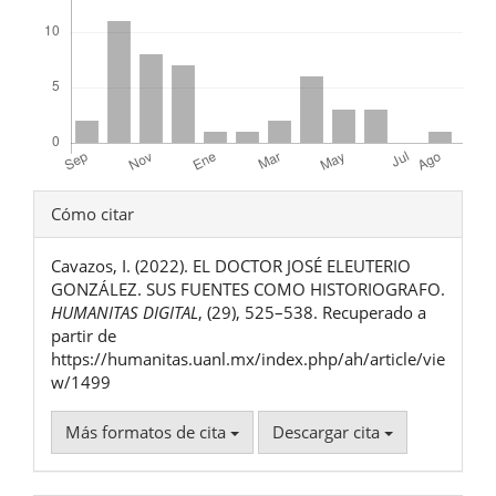
Detalles
Cómo citar
del
Cavazos, I. (2022). EL DOCTOR JOSÉ ELEUTERIO
artículo
GONZÁLEZ. SUS FUENTES COMO HISTORIOGRAFO.
HUMANITAS DIGITAL
, (29), 525–538. Recuperado a
partir de
https://humanitas.uanl.mx/index.php/ah/article/vie
w/1499
Más formatos de cita
Descargar cita