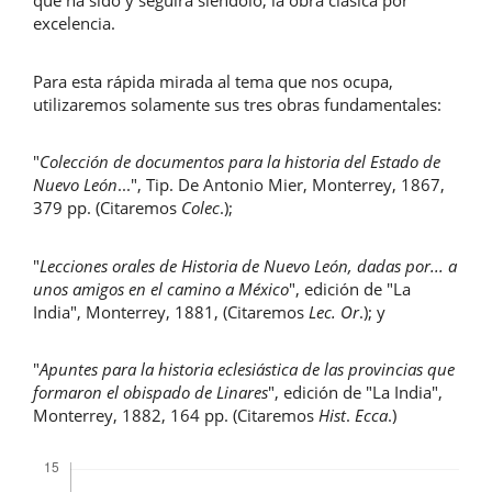
que ha sido y seguirá siéndolo, la obra clásica por
excelencia.
Para esta rápida mirada al tema que nos ocupa,
utilizaremos solamente sus tres obras fundamentales:
"
Colección de documentos para la historia del Estado de
Nuevo León
...", Tip. De Antonio Mier, Monterrey, 1867,
379 pp. (Citaremos
Colec
.);
"
Lecciones orales de Historia de Nuevo León, dadas por... a
unos amigos en el camino a México
", edición de "La
India", Monterrey, 1881, (Citaremos
Lec. Or
.); y
"
Apuntes para la historia eclesiástica de las provincias que
formaron el obispado de Linares
", edición de "La India",
Monterrey, 1882, 164 pp. (Citaremos
Hist
.
Ecca
.)
Descargas