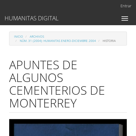
Navegación
Entrar
principal
Contenido
HUMANITAS DIGITAL
Toggl
principal
naviga
Barra
lateral
INICIO
ARCHIVOS
NÚM. 31 (2004): HUMANITAS ENERO-DICIEMBRE 2004
HISTORIA
APUNTES DE
ALGUNOS
CEMENTERIOS DE
MONTERREY
Barra
lateral