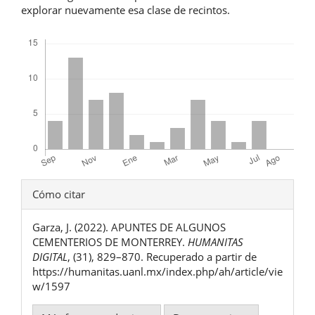
explorar nuevamente esa clase de recintos.
Descargas
Detalles
Cómo citar
del
Garza, J. (2022). APUNTES DE ALGUNOS
artículo
CEMENTERIOS DE MONTERREY.
HUMANITAS
DIGITAL
, (31), 829–870. Recuperado a partir de
https://humanitas.uanl.mx/index.php/ah/article/vie
w/1597