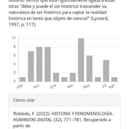
historia
? vemos que está rigurosamente ligada a estas
otras "debe y puede el ser histórico trascender su
naturaleza de ser histórico para captar la realidad
histórica en tanto que objeto de ciencia?" (Lyotard,
1997, p. 117).
Descargas
Detalles
Cómo citar
del
Robledo, F. (2022). HISTORIA Y FENOMENOLOGÍA.
artículo
HUMANITAS DIGITAL
, (32), 771–781. Recuperado a
partir de