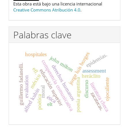
Esta obra está bajo una licencia internacional
Creative Commons Atribución 4.0
.
Palabras clave
jorge luis borges
hospitales
epidemias.
john milton
competencia comunicativa
guillermo fadanelli.
derechos humanos
efl.
assessment
educación superior
méxico
heráclito
evaluation
poesía argentina
ojocaliente
discurso
literatura checa
moral
alfred kubin
zacatecas.
poética
ética
elt