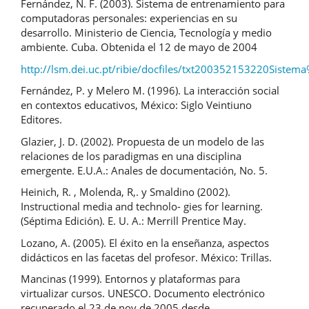
Fernández, N. F. (2003). Sistema de entrenamiento para
computadoras personales: experiencias en su
desarrollo. Ministerio de Ciencia, Tecnología y medio
ambiente. Cuba. Obtenida el 12 de mayo de 2004
http://lsm.dei.uc.pt/ribie/docfiles/txt200352153220Si
Fernández, P. y Melero M. (1996). La interacción social
en contextos educativos, México: Siglo Veintiuno
Editores.
Glazier, J. D. (2002). Propuesta de un modelo de las
relaciones de los paradigmas en una disciplina
emergente. E.U.A.: Anales de documentación, No. 5.
Heinich, R. , Molenda, R,. y Smaldino (2002).
Instructional media and technolo- gies for learning.
(Séptima Edición). E. U. A.: Merrill Prentice May.
Lozano, A. (2005). El éxito en la enseñanza, aspectos
didácticos en las facetas del profesor. México: Trillas.
Mancinas (1999). Entornos y plataformas para
virtualizar cursos. UNESCO. Documento electrónico
recuperado el 23 de nov de 2005 desde