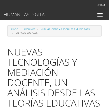
Navegación
Entrar
principal
Contenido
HUMANITAS DIGITAL
Toggl
principal
naviga
Barra
lateral
INICIO
ARCHIVOS
NÚM. 42: CIENCIAS SOCIALES ENE-DIC 2015
CIENCIAS SOCIALES
NUEVAS
TECNOLOGÍAS Y
MEDIACIÓN
DOCENTE, UN
ANÁLISIS DESDE LAS
TEORÍAS EDUCATIVAS