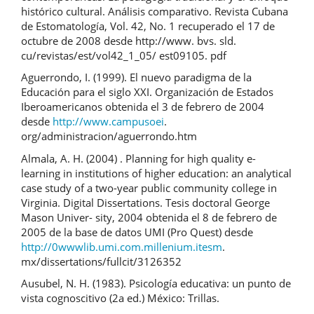
histórico cultural. Análisis comparativo. Revista Cubana
de Estomatología, Vol. 42, No. 1 recuperado el 17 de
octubre de 2008 desde http://www. bvs. sld.
cu/revistas/est/vol42_1_05/ est09105. pdf
Aguerrondo, I. (1999). El nuevo paradigma de la
Educación para el siglo XXI. Organización de Estados
Iberoamericanos obtenida el 3 de febrero de 2004
desde
http://www.campusoei
.
org/administracion/aguerrondo.htm
Almala, A. H. (2004) . Planning for high quality e-
learning in institutions of higher education: an analytical
case study of a two-year public community college in
Virginia. Digital Dissertations. Tesis doctoral George
Mason Univer- sity, 2004 obtenida el 8 de febrero de
2005 de la base de datos UMI (Pro Quest) desde
http://0wwwlib.umi.com.millenium.itesm
.
mx/dissertations/fullcit/3126352
Ausubel, N. H. (1983). Psicología educativa: un punto de
vista cognoscitivo (2a ed.) México: Trillas.