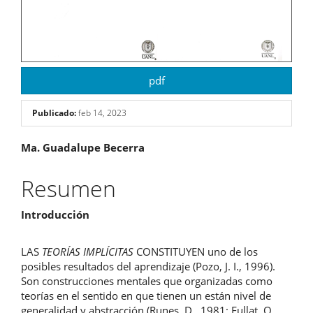
pdf
Publicado:
feb 14, 2023
Contenido
Ma. Guadalupe Becerra
principal
Resumen
del
Introducción
artículo
LAS
TEORÍAS IMPLÍCITAS
CONSTITUYEN uno de los
posibles resultados del aprendizaje (Pozo, J. I., 1996).
Son construcciones mentales que organizadas como
teorías en el sentido en que tienen un están nivel de
generalidad y abstracción (Runes, D., 1981; Fullat, O.,